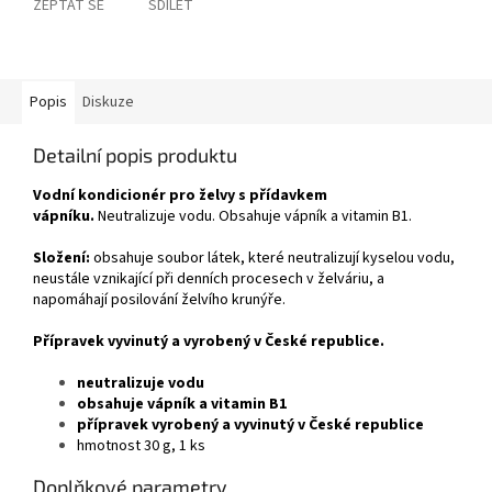
ZEPTAT SE
SDÍLET
Popis
Diskuze
Detailní popis produktu
Vodní kondicionér pro želvy s přídavkem
vápníku.
Neutralizuje vodu. Obsahuje vápník a vitamin B1.
Složení:
obsahuje soubor látek, které neutralizují kyselou vodu,
neustále vznikající při denních procesech v želváriu, a
napomáhají posilování želvího krunýře.
Přípravek vyvinutý a vyrobený v České republice.
neutralizuje vodu
obsahuje vápník a vitamin B1
přípravek vyrobený a vyvinutý v České republice
hmotnost 30 g, 1 ks
Doplňkové parametry