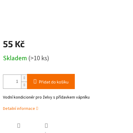
55 Kč
Měrná
Skladem
(>10 ks)
cena:
Přidat do košíku
Vodní kondicionér pro želvy s přídavkem vápníku
Detailní informace