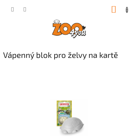
Přejít
NÁKUP
na
obsah
KOŠÍK
Vápenný blok pro želvy na kartě