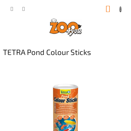
Přejít
NÁKUP
na
obsah
KOŠÍK
TETRA Pond Colour Sticks