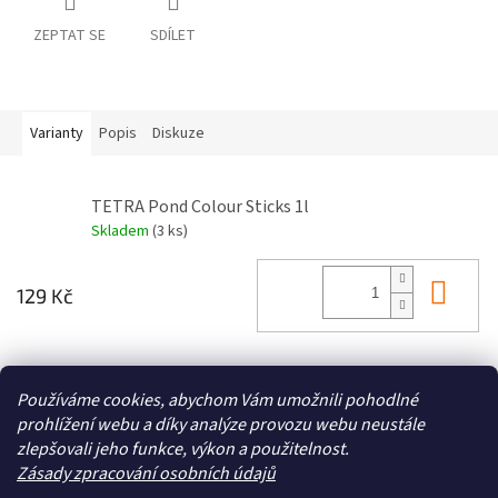
ZEPTAT SE
SDÍLET
Varianty
Popis
Diskuze
TETRA Pond Colour Sticks 1l
Skladem
(3 ks)
Do 
129 Kč
Z
Používáme cookies, abychom Vám umožnili pohodlné
á
prohlížení webu a díky analýze provozu webu neustále
Zboží.cz
Heureka.cz
p
zlepšovali jeho funkce, výkon a použitelnost.
a
Zásady zpracování osobních údajů
t