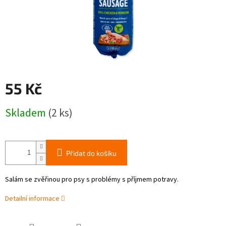
55 Kč
Měrná
Skladem
(2 ks)
cena:
Přidat do košíku
Salám se zvěřinou pro psy s problémy s příjmem potravy.
Detailní informace