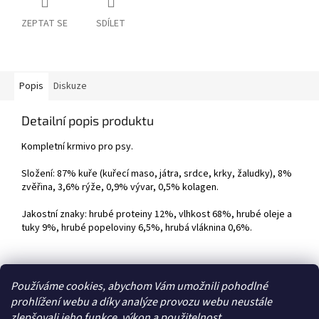
ZEPTAT SE
SDÍLET
Popis
Diskuze
Detailní popis produktu
Kompletní krmivo pro psy.
Složení: 87% kuře (kuřecí maso, játra, srdce, krky, žaludky), 8%
zvěřina, 3,6% rýže, 0,9% vývar, 0,5% kolagen.
Jakostní znaky: hrubé proteiny 12%, vlhkost 68%, hrubé oleje a
tuky 9%, hrubé popeloviny 6,5%, hrubá vláknina 0,6%.
Z
Používáme cookies, abychom Vám umožnili pohodlné
á
prohlížení webu a díky analýze provozu webu neustále
Zboží.cz
Heureka.cz
p
zlepšovali jeho funkce, výkon a použitelnost.