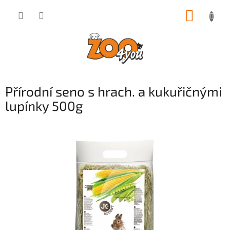
Přejít
NÁKUP
na
obsah
KOŠÍK
Přírodní seno s hrach. a kukuřičnými
lupínky 500g