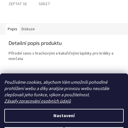
ZEPTAT SE
SDÍLET
Popis
Diskuze
Detailní popis produktu
Přírodní seno s hrachovými a kukuřičnými lupínky pro králiky a
morčata.
Z
Používáme cookies, abychom Vám umožnili pohodlné
á
prohlížení webu a díky analýze provozu webu neustále
Zboží.cz
Heureka.cz
p
zlepšovali jeho funkce, výkon a použitelnost.
a
Zásady zpracování osobních údajů
t
í
Nastavení
Vytvořil Shoptet