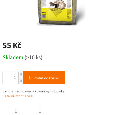
55 Kč
Měrná
Skladem
(>10 ks)
cena:
Přidat do košíku
Seno s hrachovými a kukuřičnými lupínky
Detailní informace