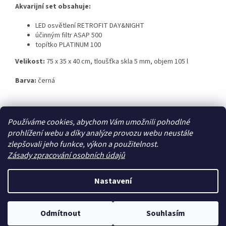
Akvarijní set obsahuje:
LED osvětlení RETROFIT DAY&NIGHT
účinným filtr ASAP 500
topítko PLATINUM 100
Velikost:
75 x 35 x 40 cm, tloušťka skla 5 mm, objem 105 l
Barva:
černá
Z
Používáme cookies, abychom Vám umožnili pohodlné
á
prohlížení webu a díky analýze provozu webu neustále
Zboží.cz
Heureka.cz
p
zlepšovali jeho funkce, výkon a použitelnost.
a
Zásady zpracování osobních údajů
t
í
Nastavení
Vytvořil Shoptet
Odmítnout
Souhlasím
Copyright 2026
Zoo4you
. Všechna práva vyhrazena.