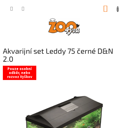
Přejít
NÁKUP
na
obsah
KOŠÍK
Akvarijní set Leddy 75 černé D&N
2.0
Pouze osobní
odběr, nebo
rozvoz Vyškov