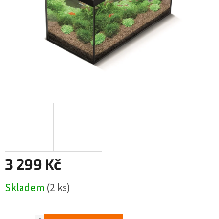
3 299 Kč
Měrná
Skladem
(2 ks)
cena: