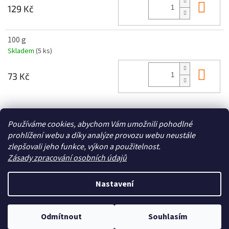
Do 
129 Kč
100 g
Skladem
(5 ks)
Do 
73 Kč
Z
Používáme cookies, abychom Vám umožnili pohodlné
á
prohlížení webu a díky analýze provozu webu neustále
Zboží.cz
Heureka.cz
p
zlepšovali jeho funkce, výkon a použitelnost.
a
Zásady zpracování osobních údajů
t
í
Nastavení
Vytvořil Shoptet
Odmítnout
Souhlasím
Copyright 2026
Zoo4you
. Všechna práva vyhrazena.