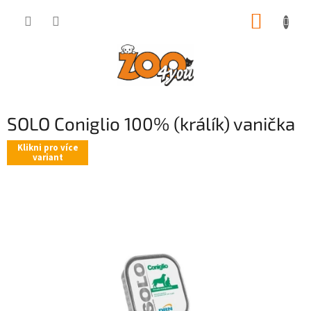
Přejít
NÁKUP
na
obsah
KOŠÍK
SOLO Coniglio 100% (králík) vanička
Klikni pro více
variant