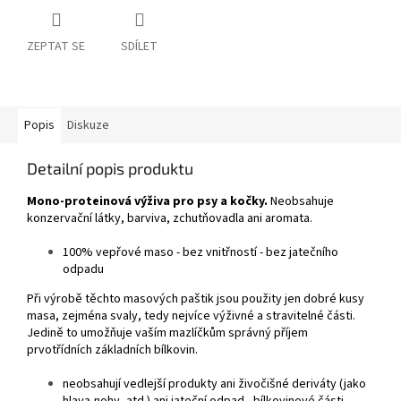
ZEPTAT SE
SDÍLET
Popis
Diskuze
Detailní popis produktu
Mono-proteinová výživa pro psy a kočky.
Neobsahuje
konzervační látky, barviva, zchutňovadla ani aromata.
100% vepřové maso - bez vnitřností - bez jatečního
odpadu
Při výrobě těchto masových paštik jsou použity jen dobré kusy
masa, zejména svaly, tedy nejvíce výživné a stravitelné části.
Jedině to umožňuje vaším mazlíčkům správný příjem
prvotřídních základních bílkovin.
neobsahují vedlejší produkty ani živočišné deriváty (jako