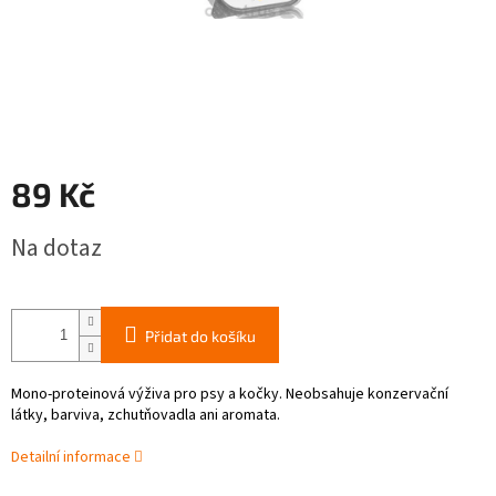
89 Kč
Měrná
Na dotaz
cena:
Přidat do košíku
Mono-proteinová výživa pro psy a kočky. Neobsahuje konzervační
látky, barviva, zchutňovadla ani aromata.
Detailní informace