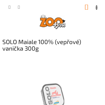
Přejít
NÁKUP
na
obsah
KOŠÍK
SOLO Maiale 100% (vepřové)
vanička 300g