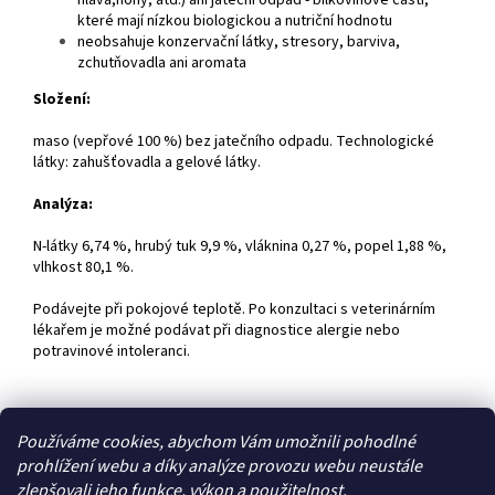
hlava,nohy, atd.) ani jateční odpad - bílkovinové části,
které mají nízkou biologickou a nutriční hodnotu
neobsahuje konzervační látky, stresory, barviva,
zchutňovadla ani aromata
Složení:
maso (vepřové 100 %) bez jatečního odpadu. Technologické
látky: zahušťovadla a gelové látky.
Analýza:
N-látky 6,74 %, hrubý tuk 9,9 %, vláknina 0,27 %, popel 1,88 %,
vlhkost 80,1 %.
Podávejte při pokojové teplotě. Po konzultaci s veterinárním
lékařem je možné podávat při diagnostice alergie nebo
potravinové intoleranci.
Z
Používáme cookies, abychom Vám umožnili pohodlné
á
prohlížení webu a díky analýze provozu webu neustále
Zboží.cz
Heureka.cz
p
zlepšovali jeho funkce, výkon a použitelnost.