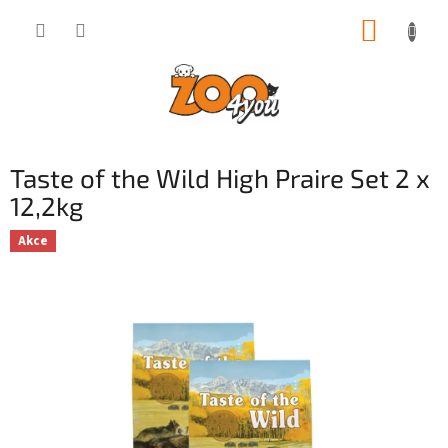
Přejít
NÁKUP
na
obsah
KOŠÍK
Taste of the Wild High Praire Set 2 x
12,2kg
Akce