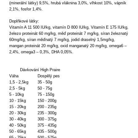
(minerální látky) 9,5%, hrubá vláknina 3,0%, vlhkost 10%, vápník
2,1%, fosfor 1,4%.
Doplňkové látky:
Vitamín A 11 500 IU/kg, vitamín D 800 IU/kg, Vitamín E 175 IU/kg,
železo proteinát 60 mg/kg, měď proteinát 7 mg/kg, síran železnatý
60mg/kg, síran měďnatý 7 mg/kg, jodid draselný 1,5mg/kg,
mangan proteinát 20 mg/kg, oxid manganatý 20 mg/kg, omega6 –
2,4%, omega3 – 0,3%, DHA 0,05%.
Dávkování High Praire
Váha
Dospělý pes
1,5 - 2,5kg
35 - 50g
2,5 - 5kg
50 - 75g
5 - 10kg
75 - 150g
10 - 15kg
150 - 200g
15 - 20kg
200 - 235g
20 - 30kg
235 - 300g
30 - 40kg
300 - 375g
40 - 50kg
375 - 435g
50 - 65kg
435 - 500g
65 - 75kg
500 - 575g