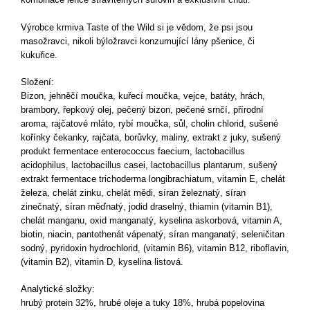
Výrobce krmiva Taste of the Wild si je vědom, že psi jsou
masožravci, nikoli býložravci konzumující lány pšenice, či
kukuřice.
Složení:
Bizon, jehněčí moučka, kuřecí moučka, vejce, batáty, hrách,
brambory, řepkový olej, pečený bizon, pečené srnčí, přírodní
aroma, rajčatové mláto, rybí moučka, sůl, cholin chlorid, sušené
kořínky čekanky, rajčata, borůvky, maliny, extrakt z juky, sušený
produkt fermentace enterococcus faecium, lactobacillus
acidophilus, lactobacillus casei, lactobacillus plantarum, sušený
extrakt fermentace trichoderma longibrachiatum, vitamin E, chelát
železa, chelát zinku, chelát mědi, síran železnatý, síran
zinečnatý, síran měďnatý, jodid draselný, thiamin (vitamin B1),
chelát manganu, oxid manganatý, kyselina askorbová, vitamin A,
biotin, niacin, pantothenát vápenatý, síran manganatý, seleničitan
sodný, pyridoxin hydrochlorid, (vitamin B6), vitamin B12, riboflavin,
(vitamin B2), vitamin D, kyselina listová.
Analytické složky:
hrubý protein 32%, hrubé oleje a tuky 18%, hrubá popelovina