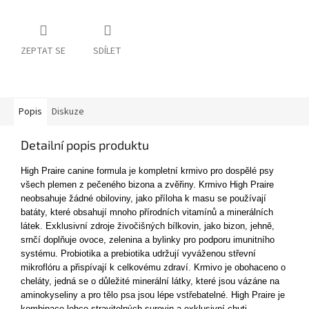
ZEPTAT SE
SDÍLET
Popis
Diskuze
Detailní popis produktu
High Praire canine formula je kompletní krmivo pro dospělé psy
všech plemen z pečeného bizona a zvěřiny. Krmivo High Praire
neobsahuje žádné obiloviny, jako příloha k masu se používají
batáty, které obsahují mnoho přírodních vitamínů a minerálních
látek. Exklusivní zdroje živočišných bílkovin, jako bizon, jehně,
srnčí doplňuje ovoce, zelenina a bylinky pro podporu imunitního
systému. Probiotika a prebiotika udržují vyváženou střevní
mikroflóru a přispívají k celkovému zdraví. Krmivo je obohaceno o
cheláty, jedná se o důležité minerální látky, které jsou vázáne na
aminokyseliny a pro tělo psa jsou lépe vstřebatelné. High Praire je
kombinace lehce stravitelných surovin a exklusivní chuti.