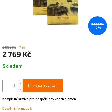
2 980 Kč
–7 %
2 980 Kč
–7 %
2 769 Kč
Měrná
Skladem
cena:
Přidat do košíku
Kompletní krmivo pro dospělé psy všech plemen.
Detailní informace