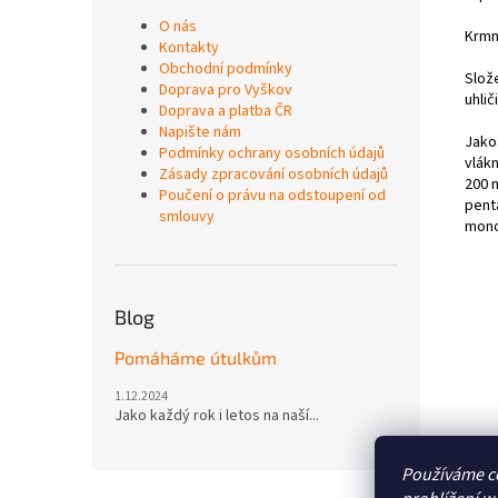
O nás
Krmn
Kontakty
Obchodní podmínky
Slož
Doprava pro Vyškov
uhlič
Doprava a platba ČR
Napište nám
Jako
Podmínky ochrany osobních údajů
vlákn
Zásady zpracování osobních údajů
200 m
Poučení o právu na odstoupení od
penta
smlouvy
mono
Blog
Pomáháme útulkům
1.12.2024
Jako každý rok i letos na naší...
Používáme c
Z