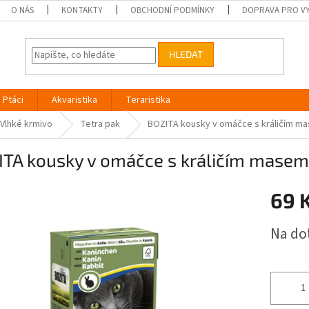
O NÁS
KONTAKTY
OBCHODNÍ PODMÍNKY
DOPRAVA PRO V
HLEDAT
Ptáci
Akvaristika
Teraristika
Vlhké krmivo
Tetra pak
BOZITA kousky v omáčce s králičím m
ITA kousky v omáčce s králičím masem
69 
Měrná
Na do
cena: