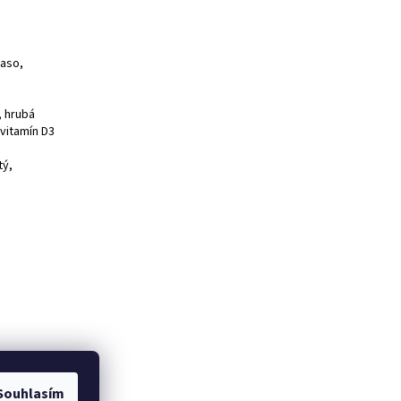
maso,
, hrubá
 vitamín D3
tý,
Souhlasím