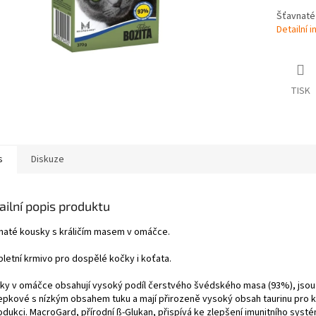
Šťavnaté
Detailní 
TISK
s
Diskuze
ailní popis produktu
naté kousky s králičím masem v omáčce.
letní krmivo pro dospělé kočky i koťata.
ky v omáčce obsahují vysoký podíl čerstvého švédského masa (93%), jsou
epkové s nízkým obsahem tuku a mají přirozeně vysoký obsah taurinu pro ko
odukci. MacroGard, přírodní ß-Glukan, přispívá ke zlepšení imunitního systé