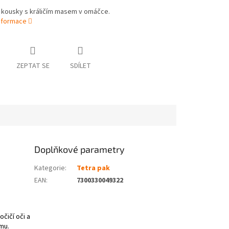
 kousky s králičím masem v omáčce.
informace
ZEPTAT SE
SDÍLET
Doplňkové parametry
Kategorie
:
Tetra pak
EAN
:
7300330049322
čičí oči a
mu.