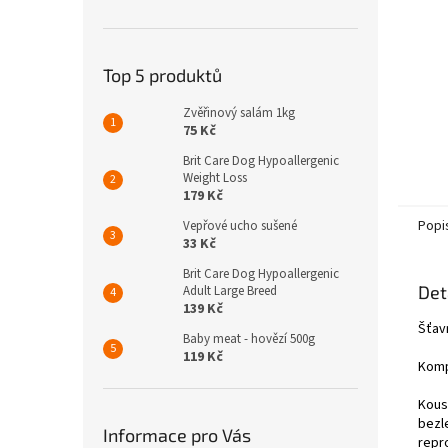
n
e
l
Top 5 produktů
Zvěřinový salám 1kg
75 Kč
Brit Care Dog Hypoallergenic
Weight Loss
179 Kč
Popi
Vepřové ucho sušené
33 Kč
Brit Care Dog Hypoallergenic
Det
Adult Large Breed
139 Kč
Šťav
Baby meat - hovězí 500g
119 Kč
Komp
Kous
bezl
Informace pro Vás
repr