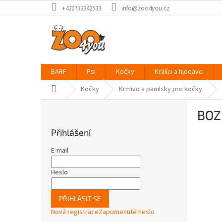
Přejít
+420732242533
info@zoo4you.cz
na
obsah
BARF
Psi
Kočky
Králíci a hlodavci
Domů
Kočky
Krmivo a pamlsky pro kočky
P
BOZ
o
s
Přihlášení
t
r
E-mail
a
n
Heslo
n
í
PŘIHLÁSIT SE
p
Nová registrace
Zapomenuté heslo
a