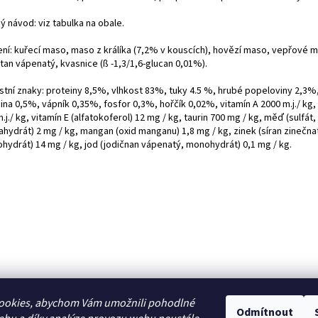
ý návod: viz tabulka na obale.
ení: kuřecí maso, maso z králíka (7,2% v kouscích), hovězí maso, vepřové 
itan vápenatý, kvasnice (ß -1,3/1,6-glucan 0,01%).
stní znaky: proteiny 8,5%, vlhkost 83%, tuky 4.5 %, hrubé popeloviny 2,3%
ina 0,5%, vápník 0,35%, fosfor 0,3%, hořčík 0,02%, vitamín A 2000 m.j./ kg,
.j./ kg, vitamín E (alfatokoferol) 12 mg / kg, taurin 700 mg / kg, měď (sulfát,
hydrát) 2 mg / kg, mangan (oxid manganu) 1,8 mg / kg, zinek (síran zinečna
hydrát) 14 mg / kg, jod (jodičnan vápenatý, monohydrát) 0,1 mg / kg.
ookies, abychom Vám umožnili pohodlné
Odmítnout