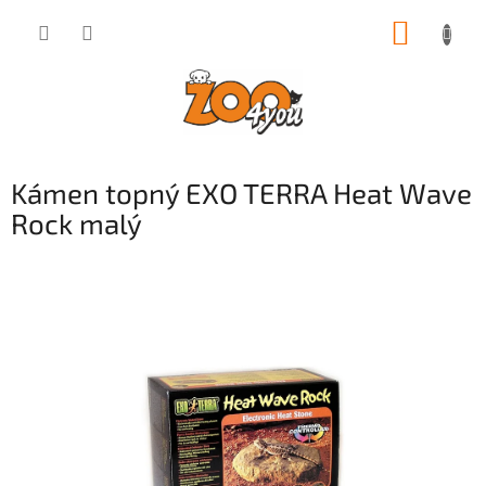
Přejít
NÁKUP
na
obsah
KOŠÍK
Kámen topný EXO TERRA Heat Wave
Rock malý