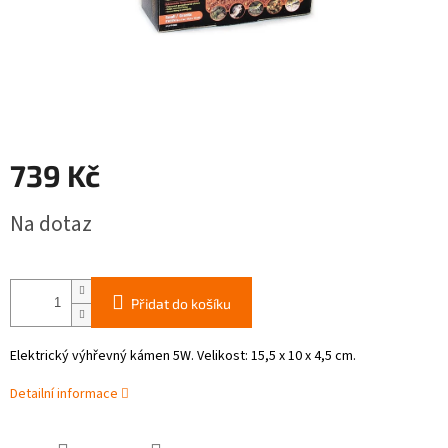
739 Kč
Měrná
Na dotaz
cena:
Přidat do košíku
Elektrický výhřevný kámen 5W. Velikost: 15,5 x 10 x 4,5 cm.
Detailní informace