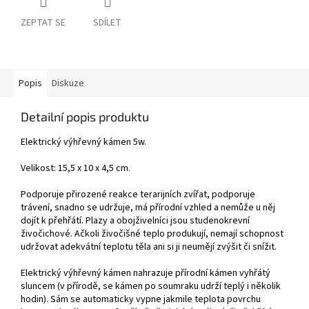
ZEPTAT SE
SDÍLET
Popis
Diskuze
Detailní popis produktu
Elektrický výhřevný kámen 5w.
Velikost: 15,5 x 10 x 4,5 cm.
Podporuje přirozené reakce terarijních zvířat, podporuje
trávení, snadno se udržuje, má přírodní vzhled a nemůže u něj
dojít k přehřátí. Plazy a obojživelníci jsou studenokrevní
živočichové. Ačkoli živočišné teplo produkují, nemají schopnost
udržovat adekvátní teplotu těla ani si ji neumějí zvýšit či snížit.
Elektrický výhřevný kámen nahrazuje přírodní kámen vyhřátý
sluncem (v přírodě, se kámen po soumraku udrží teplý i několik
hodin). Sám se automaticky vypne jakmile teplota povrchu