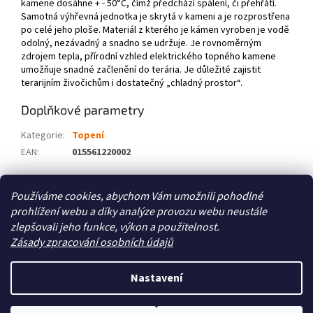
kamene dosáhne + - 50°C, čímž předchází spálení, či přehřátí.
Samotná výhřevná jednotka je skrytá v kameni a je rozprostřena
po celé jeho ploše. Materiál z kterého je kámen vyroben je vodě
odolný, nezávadný a snadno se udržuje. Je rovnoměrným
zdrojem tepla, přírodní vzhled elektrického topného kamene
umožňuje snadné začlenění do terária. Je důležité zajistit
terarijním živočichům i dostatečný „chladný prostor“.
Doplňkové parametry
Kategorie
:
Topení
EAN
:
015561220002
Z
Používáme cookies, abychom Vám umožnili pohodlné
á
prohlížení webu a díky analýze provozu webu neustále
Zboží.cz
Heureka.cz
p
zlepšovali jeho funkce, výkon a použitelnost.
a
Zásady zpracování osobních údajů
t
í
Nastavení
Vytvořil Shoptet