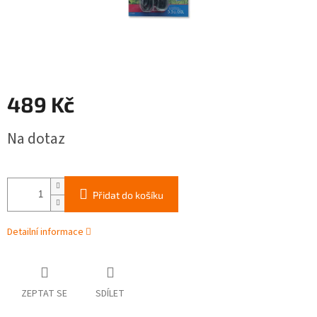
489 Kč
Měrná
Na dotaz
cena:
Přidat do košíku
Detailní informace
ZEPTAT SE
SDÍLET