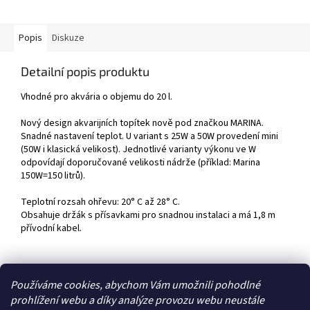
Popis
Diskuze
Detailní popis produktu
Vhodné pro akvária o objemu do 20 l.
Nový design akvarijních topítek nově pod značkou MARINA.
Snadné nastavení teplot. U variant s 25W a 50W provedení mini
(50W i klasická velikost). Jednotlivé varianty výkonu ve W
odpovídají doporučované velikosti nádrže (příklad: Marina
150W=150 litrů).
Teplotní rozsah ohřevu: 20° C až 28° C.
Obsahuje držák s přísavkami pro snadnou instalaci a má 1,8 m
přívodní kabel.
Z
Používáme cookies, abychom Vám umožnili pohodlné
á
prohlížení webu a díky analýze provozu webu neustále
Zboží.cz
Heureka.cz