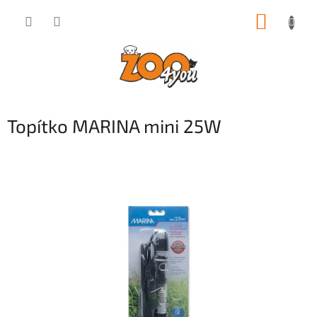
Přejít
NÁKUP
na
obsah
KOŠÍK
Topítko MARINA mini 25W