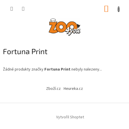
Přejít
NÁKUP
na
obsah
KOŠÍK
Fortuna Print
Žádné produkty značky
Fortuna Print
nebyly nalezeny...
Z
á
Zboží.cz
Heureka.cz
p
a
t
í
Vytvořil Shoptet