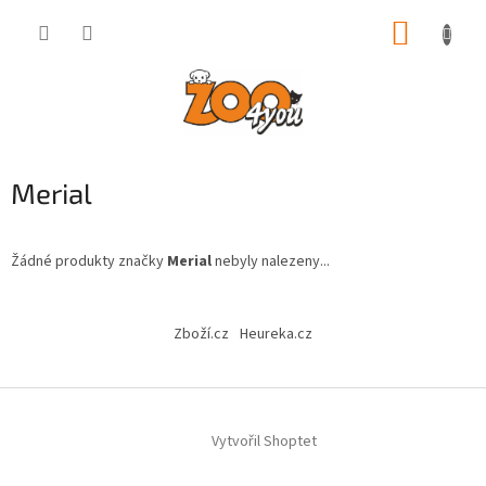
Přejít
NÁKUP
na
obsah
KOŠÍK
Merial
Žádné produkty značky
Merial
nebyly nalezeny...
Z
á
Zboží.cz
Heureka.cz
p
a
t
í
Vytvořil Shoptet