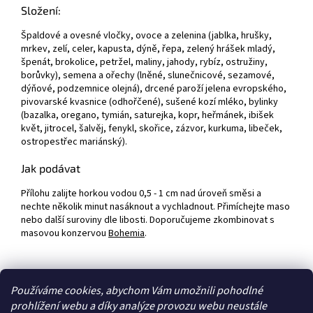
Složení:
Špaldové a ovesné vločky, ovoce a zelenina (jablka, hrušky,
mrkev, zelí, celer, kapusta, dýně, řepa, zelený hrášek mladý,
špenát, brokolice, petržel, maliny, jahody, rybíz, ostružiny,
borůvky), semena a ořechy (lněné, slunečnicové, sezamové,
dýňové, podzemnice olejná), drcené paroží jelena evropského,
pivovarské kvasnice (odhořčené), sušené kozí mléko, bylinky
(bazalka, oregano, tymián, saturejka, kopr, heřmánek, ibišek
květ, jitrocel, šalvěj, fenykl, skořice, zázvor, kurkuma, libeček,
ostropestřec mariánský).
Jak podávat
Přílohu zalijte horkou vodou 0,5 - 1 cm nad úroveň směsi a
nechte několik minut nasáknout a vychladnout. Přimíchejte maso
nebo další suroviny dle libosti. Doporučujeme zkombinovat s
masovou konzervou
Bohemia
.
Z
Používáme cookies, abychom Vám umožnili pohodlné
á
prohlížení webu a díky analýze provozu webu neustále
Zboží.cz
Heureka.cz