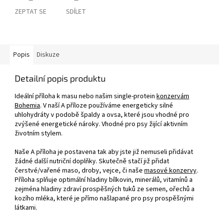
ZEPTAT SE
SDÍLET
Popis
Diskuze
Detailní popis produktu
Ideální příloha k masu nebo našim single-protein
konzervám
Bohemia
. V naší A příloze používáme energeticky silné
uhlohydráty v podobě špaldy a ovsa, které jsou vhodné pro
zvýšené energetické nároky. Vhodné pro psy žijící aktivním
životním stylem.
Naše A příloha je postavena tak aby jste již nemuseli přidávat
žádné další nutriční doplňky. Skutečně stačí již přidat
čerstvé/vařené maso, droby, vejce, či naše
masové konzervy
.
Příloha splňuje optimální hladiny bílkovin, minerálů, vitamínů a
zejména hladiny zdraví prospěšných tuků ze semen, ořechů a
kozího mléka, které je přímo našlapané pro psy prospěšnými
látkami.