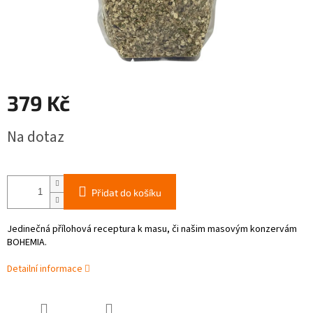
379 Kč
Měrná
Na dotaz
cena:
Přidat do košíku
Jedinečná přílohová receptura k masu, či našim masovým konzervám
BOHEMIA.
Detailní informace