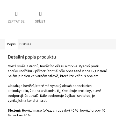
ZEPTAT SE
SDÍLET
Popis
Diskuze
Detailní popis produktu
Mletá směs z drobů, hovězího ořezu a mrkve.
Vysoký podíl
sodíku i hořčíku v přírodní formě. Vše obsažené v cca 1kg balení.
Salám je balen ve varném střevě, které lze vařit i s obalem.
Obsahuje hovězí, které má vysoký obsah esenciálních
aminokyselin, železa a vitamínu B
. Obsahuje proteiny, které
2
podporují růst svalů. Dále podporuje žvýkací svalstvo, je
vynikající na kondici i srst.
Složení:
Hovězí maso (ořez, chrupavky) 40 %, hovězí droby 40
%, mrkev 20 %