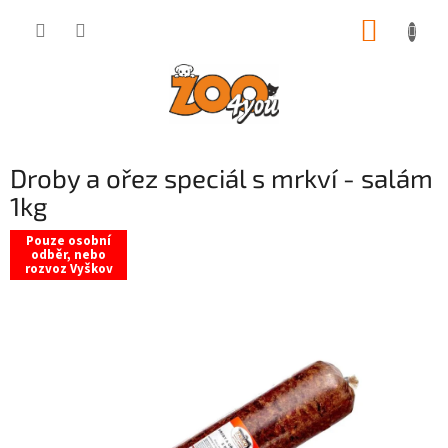
Přejít
NÁKUP
na
obsah
KOŠÍK
Droby a ořez speciál s mrkví - salám
1kg
Pouze osobní
odběr, nebo
rozvoz Vyškov