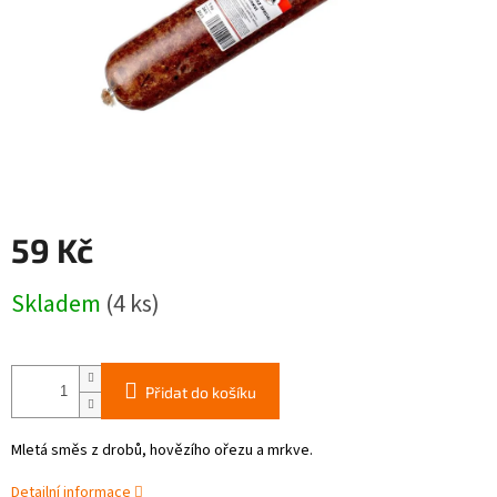
59 Kč
Měrná
Skladem
(4 ks)
cena:
Přidat do košíku
Mletá směs z drobů, hovězího ořezu a mrkve.
Detailní informace