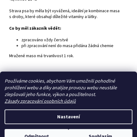
Strava psa by měla být vyvážená, ideální je kombinace masa
s droby, které obsahují důležité vitamíny a látky.
Co by měl zákazník vědět:
zpracováno vždy čerstvé
při zpracování není do masa přidána žádná chemie
Mražené maso má trvanlivost 1 rok.
Z
Používáme cookies, abychom Vám umožnili pohodlné
á
prohlížení webu a díky analýze provozu webu neustále
Zboží.cz
Heureka.cz
p
zlepšovali jeho funkce, výkon a použitelnost.
a
Zásady zpracování osobních údajů
t
í
Nastavení
Vytvořil Shoptet
Odmítnout
Souhlasím
Copyright 2026
Zoo4you
. Všechna práva vyhrazena.