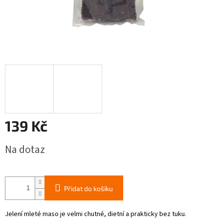
139 Kč
Měrná
Na dotaz
cena:
Přidat do košíku
Jelení mleté maso je velmi chutné, dietní a prakticky bez tuku.