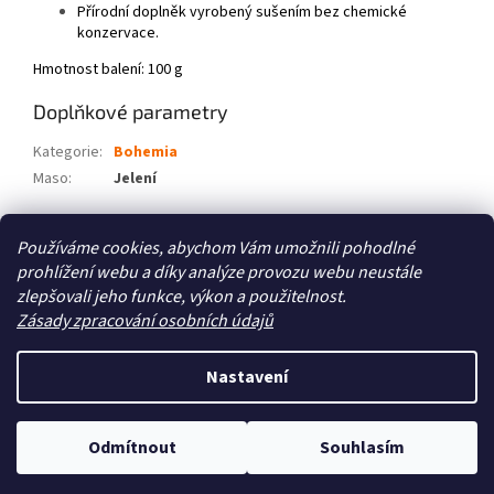
Přírodní doplněk vyrobený sušením bez chemické
konzervace.
Hmotnost balení: 100 g
Doplňkové parametry
Kategorie
:
Bohemia
Maso
:
Jelení
Z
Používáme cookies, abychom Vám umožnili pohodlné
á
prohlížení webu a díky analýze provozu webu neustále
Zboží.cz
Heureka.cz
p
zlepšovali jeho funkce, výkon a použitelnost.
a
Zásady zpracování osobních údajů
t
í
Nastavení
Vytvořil Shoptet
Odmítnout
Souhlasím
Copyright 2026
Zoo4you
. Všechna práva vyhrazena.