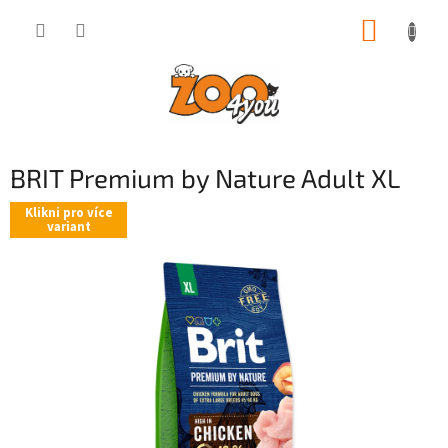
Přejít
NÁKUP
na
obsah
KOŠÍK
BRIT Premium by Nature Adult XL
Klikni pro více
variant