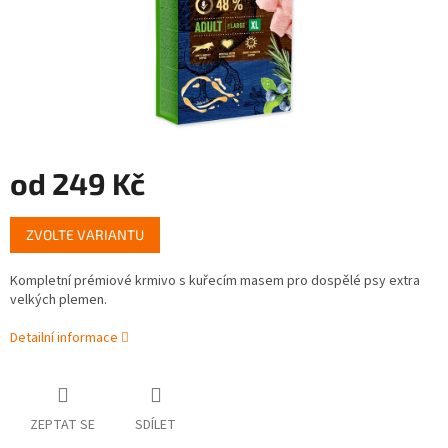
od
249 Kč
Měrná
ZVOLTE VARIANTU
cena:
Kompletní prémiové krmivo s kuřecím masem pro dospělé psy extra
velkých plemen.
Detailní informace
ZEPTAT SE
SDÍLET