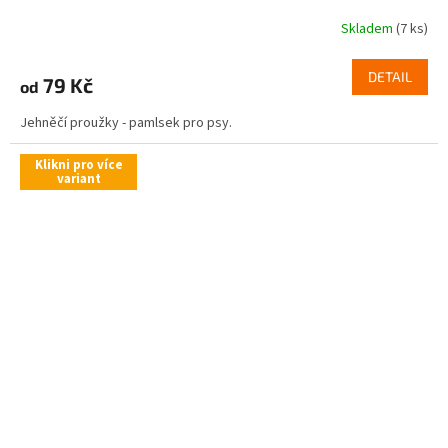
Skladem
(7 ks)
DETAIL
79 Kč
od
Jehněčí proužky - pamlsek pro psy.
Klikni pro více
variant