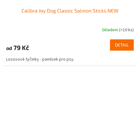
Calibra Joy Dog Classic Salmon Sticks NEW
Skladem
(>10 ks)
DETAIL
79 Kč
od
Lososové tyčinky - pamlsek pro psy.