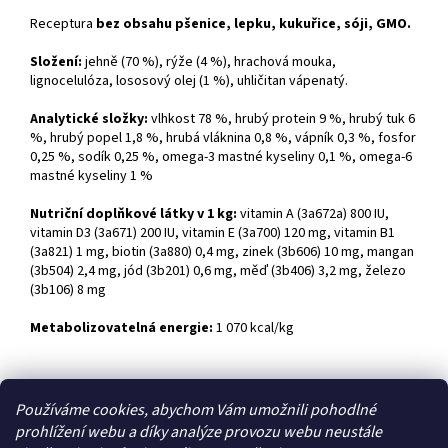
Receptura
bez obsahu pšenice, lepku, kukuřice, sóji, GMO.
Složení:
jehně (70 %), rýže (4 %), hrachová mouka,
lignocelulóza, lososový olej (1 %), uhličitan vápenatý.
Analytické složky:
vlhkost 78 %, hrubý protein 9 %, hrubý tuk 6
%, hrubý popel 1,8 %, hrubá vláknina 0,8 %, vápník 0,3 %, fosfor
0,25 %, sodík 0,25 %, omega-3 mastné kyseliny 0,1 %, omega-6
mastné kyseliny 1 %
Nutriční doplňkové látky v 1 kg:
vitamin A (3a672a) 800 IU,
vitamin D3 (3a671) 200 IU, vitamin E (3a700) 120 mg, vitamin B1
(3a821) 1 mg, biotin (3a880) 0,4 mg, zinek (3b606) 10 mg, mangan
(3b504) 2,4 mg, jód (3b201) 0,6 mg, měď (3b406) 3,2 mg, železo
(3b106) 8 mg
Metabolizovatelná energie:
1 070 kcal/kg
Z
Používáme cookies, abychom Vám umožnili pohodlné
á
prohlížení webu a díky analýze provozu webu neustále
Zboží.cz
Heureka.cz