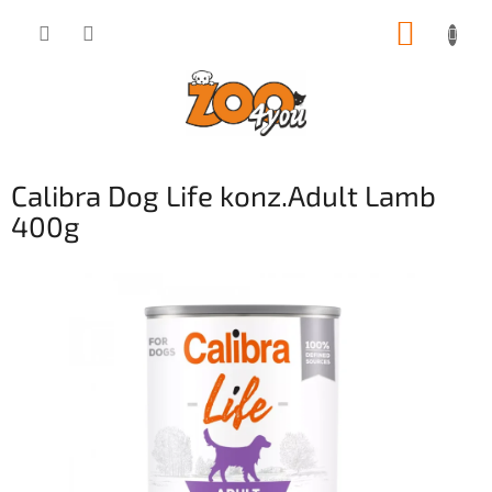
Přejít
NÁKUP
na
obsah
KOŠÍK
Calibra Dog Life konz.Adult Lamb
400g