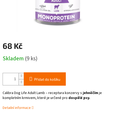
68 Kč
Měrná
Skladem
(9 ks)
cena:
Přidat do košíku
Calibra Dog Life Adult Lamb – receptura konzervy s
jehněčím
je
kompletním krmivem, které je určené pro
dospělé psy.
Detailní informace