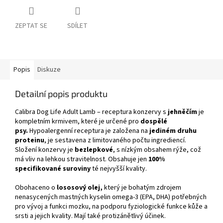
ZEPTAT SE
SDÍLET
Popis
Diskuze
Detailní popis produktu
Calibra Dog Life Adult Lamb – receptura konzervy s
jehněčím
je
kompletním krmivem, které je určené pro
dospělé
psy.
Hypoalergenní receptura je založena na
jediném druhu
proteinu
, je sestavena z limitovaného počtu ingrediencí.
Složení konzervy je
bezlepkové
, s nízkým obsahem rýže, což
má vliv na lehkou stravitelnost. Obsahuje jen
100%
specifikované suroviny
té nejvyšší kvality.
Obohaceno o
lososový olej,
který je bohatým zdrojem
nenasycených mastných kyselin omega-3 (EPA, DHA) potřebných
pro vývoj a funkci mozku, na podporu fyziologické funkce kůže a
srsti a jejich kvality. Mají také protizánětlivý účinek.