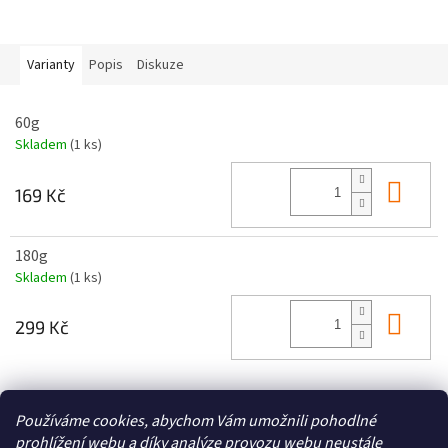
Varianty
Popis
Diskuze
60g
Skladem
(1 ks)
Do 
169 Kč
180g
Skladem
(1 ks)
Do 
299 Kč
Z
Používáme cookies, abychom Vám umožnili pohodlné
á
prohlížení webu a díky analýze provozu webu neustále
Zboží.cz
Heureka.cz