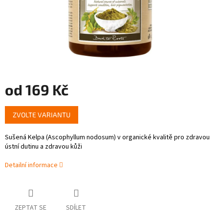
od
169 Kč
Měrná
ZVOLTE VARIANTU
cena:
Sušená Kelpa (Ascophyllum nodosum) v organické kvalitě pro zdravou
ústní dutinu a zdravou kůži
Detailní informace
ZEPTAT SE
SDÍLET