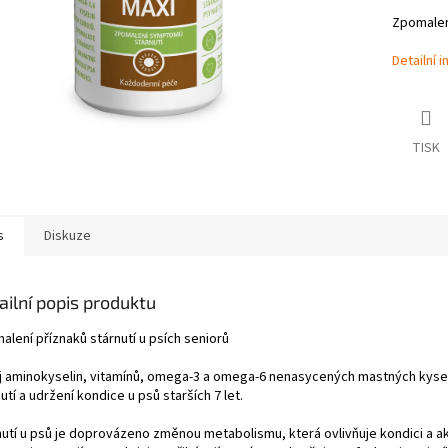
Zpomalen
Detailní 
TISK
s
Diskuze
ailní popis produktu
alení příznaků stárnutí u psích seniorů
j aminokyselin, vitamínů, omega-3 a omega-6 nenasycených mastných kyseli
utí a udržení kondice u psů starších 7 let.
nutí u psů je doprovázeno změnou metabolismu, která ovlivňuje kondici a akt