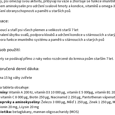
y, psi omezují svou aktivitu, přibývají na váze a zhoršuje se funkce imunit
jem aminokyselin pro udržení svalové hmoty a kondice, vitamínů a omega-
šení obranyschopnosti a paměti u starších psů.
kace:
oucí a staří psi všech plemen a velikosti starší 7 let
alení úbytku svalů, podpora kloubů a udržení kondice u stárnoucích a star
ora funkce imunitního systému a paměti u stárnoucích a starých psů
ob použití:
ety se podávají přímo z ruky nebo rozdrcené do krmiva psům starším 7 let.
oručená denní dávka:
 na 15 kg váhy zvířete
a tableta obsahuje:
míny:
Vitamín A 200 IU, vitamín D3 10 000 µg, vitamín E 5 000µg, vitamín B1 2
 vitamín C 8 000 µg, Biotin 250 µg, Niacinamid 2 250 µg, Pantothenan vápenat
oprvky a aminokyseliny:
Železo 3 000 µg, Měď 1 250 µg, Zinek 1 250 µg, M
ionin 20 mg, L-Lysin 20 mg
iotika:
betaglukany, mannan-oligosacharidy (MOS)