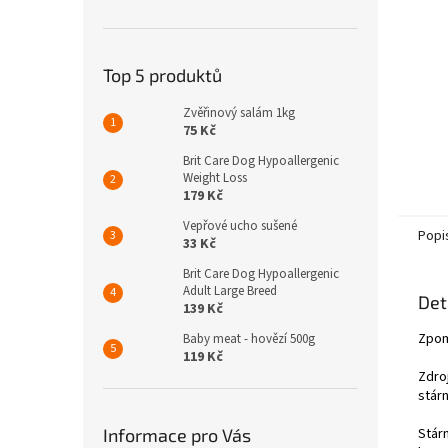
n
e
l
Top 5 produktů
Zvěřinový salám 1kg
75 Kč
Brit Care Dog Hypoallergenic
Weight Loss
179 Kč
Vepřové ucho sušené
Popi
33 Kč
Brit Care Dog Hypoallergenic
Adult Large Breed
Det
139 Kč
Zpom
Baby meat - hovězí 500g
119 Kč
Zdro
stárn
Informace pro Vás
Stár