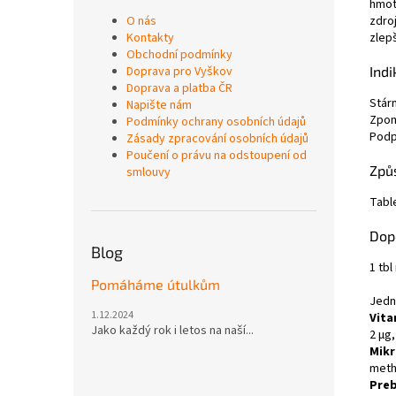
hmot
O nás
zdro
Kontakty
zlep
Obchodní podmínky
Doprava pro Vyškov
Indi
Doprava a platba ČR
Stárn
Napište nám
Zpom
Podmínky ochrany osobních údajů
Podp
Zásady zpracování osobních údajů
Poučení o právu na odstoupení od
Způs
smlouvy
Tabl
Dop
Blog
1 tbl
Pomáháme útulkům
Jedn
1.12.2024
Vita
Jako každý rok i letos na naší...
2 µg,
Mikr
meth
Preb