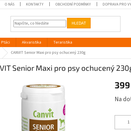
O NÁS
KONTAKTY
OBCHODNÍ PODMÍNKY
DOPRAVA PRO V
HLEDAT
Ptáci
Akvaristika
Teraristika
CANVIT Senior Maxi pro psy ochucený 230g
VIT Senior Maxi pro psy ochucený 230
399
Měrná
Na do
cena: