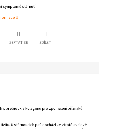
í symptomů stárnutí.
informace
ZEPTAT SE
SDÍLET
n, prebiotik a kolagenu pro zpomalení příznaků
ivitu. U stárnoucích psů dochází ke ztrátě svalové