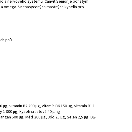
ního a nervového systému. Canvit Senior je bohatým
3 a omega-6 nenasycených mastných kyselin pro
ých psů
00 µg, vitamín B2 200 µg, vitamín B6 150 µg, vitamín B12
ý 1 000 µg, kyselina listová 40 µmg
angan 500 µg, Měď 200 µg, Jód 25 µg, Selen 2,5 µg, DL-