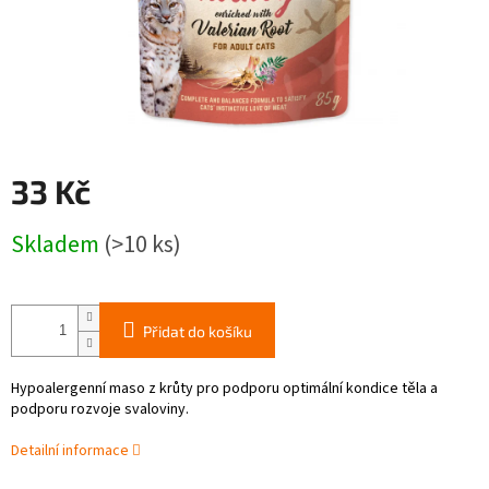
33 Kč
Měrná
Skladem
(>10 ks)
cena:
Přidat do košíku
Hypoalergenní maso z krůty pro podporu optimální kondice těla a
podporu rozvoje svaloviny.
Detailní informace