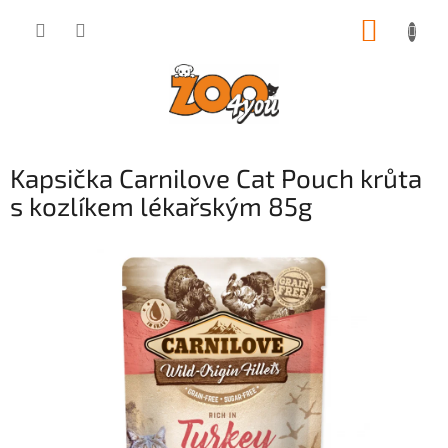
Přejít
NÁKUP
na
obsah
KOŠÍK
Kapsička Carnilove Cat Pouch krůta
s kozlíkem lékařským 85g