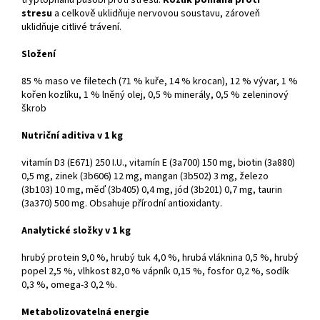
tryptophanu působí proti stresu.
Kozlík pomáhá proti
stresu
a celkově uklidňuje nervovou soustavu, zároveň
uklidňuje citlivé trávení.
Složení
85 % maso ve filetech (71 % kuře, 14 % krocan), 12 % vývar, 1 %
kořen kozlíku, 1 % lněný olej, 0,5 % minerály, 0,5 % zeleninový
škrob
Nutriční aditiva v 1 kg
vitamín D3 (E671) 250 I.U., vitamín E (3a700) 150 mg, biotin (3a880)
0,5 mg, zinek (3b606) 12 mg, mangan (3b502) 3 mg, železo
(3b103) 10 mg, měď (3b405) 0,4 mg, jód (3b201) 0,7 mg, taurin
(3a370) 500 mg. Obsahuje přírodní antioxidanty.
Analytické složky v 1 kg
hrubý protein 9,0 %, hrubý tuk 4,0 %, hrubá vláknina 0,5 %, hrubý
popel 2,5 %, vlhkost 82,0 % vápník 0,15 %, fosfor 0,2 %, sodík
0,3 %, omega-3 0,2 %.
Metabolizovatelná energie