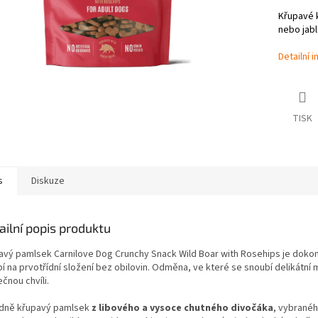
Křupavé k
nebo jabl
Detailní 
TISK
s
Diskuze
ailní popis produktu
avý pamlsek Carnilove Dog Crunchy Snack Wild Boar with Rosehips je dokonal
pí na prvotřídní složení bez obilovin. Odměna, ve které se snoubí delikátní
čnou chvíli.
dně křupavý pamlsek
z libového a vysoce chutného divočáka
, vybranéh