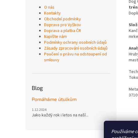
Dog 
O nás
trén
Kontakty
Dopl
Obchodní podmínky
Doprava pro Vyškov
Slož
Doprava a platba ČR
Kančí
Napište nám
mrkev
Podmínky ochrany osobních údajů
Zásady zpracování osobních údajů
Anal
Poučení o právu na odstoupení od
Hrub
smlouvy
mast
Tech
Tokof
Blog
Meta
3710 
Pomáháme útulkům
1.12.2024
Jako každý rok i letos na naší...
Používáme c
Z