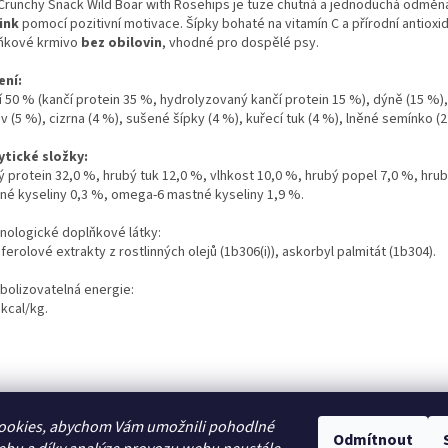
Crunchy Snack Wild Boar with Rosehips je tuze chutná a jednoduchá odmě
ink
pomocí pozitivní motivace. Šípky bohaté na vitamín C a přírodní antioxid
ňkové krmivo
bez obilovin
, vhodné pro dospělé psy.
ení:
 50 % (kančí protein 35 %, hydrolyzovaný kančí protein 15 %), dýně (15 %), 
 (5 %), cizrna (4 %), sušené šípky (4 %), kuřecí tuk (4 %), lněné semínko (2
ytické složky:
ý protein 32,0 %, hrubý tuk 12,0 %, vlhkost 10,0 %, hrubý popel 7,0 %, hrub
né kyseliny 0,3 %, omega-6 mastné kyseliny 1,9 %.
nologické doplňkové látky:
erolové extrakty z rostlinných olejů (1b306(i)), askorbyl palmitát (1b304).
bolizovatelná energie:
kcal/kg.
ookies, abychom Vám umožnili pohodlné
Odmítnout