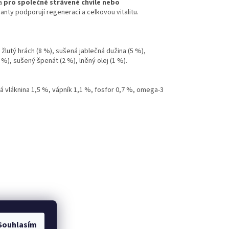
na
pro společně strávené chvíle nebo
anty podporují regeneraci a celkovou vitalitu.
žlutý hrách (8 %), sušená jablečná dužina (5 %),
 %), sušený špenát (2 %), lněný olej (1 %).
á vláknina 1,5 %, vápník 1,1 %, fosfor 0,7 %, omega-3
Souhlasím