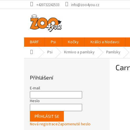
Přejít
+420732242533
info@zoo4you.cz
na
obsah
BARF
Psi
Kočky
Králíci a hlodavci
Domů
Psi
Krmivo a pamlsky
Pamlsky
P
Car
o
s
Přihlášení
t
r
E-mail
a
n
Heslo
n
í
PŘIHLÁSIT SE
p
Nová registrace
Zapomenuté heslo
a