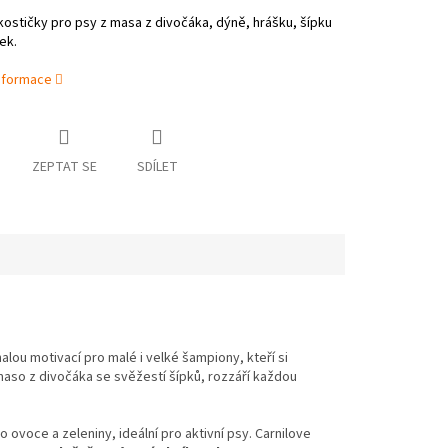
ostičky pro psy z masa z divočáka, dýně, hrášku, šípku
ek.
informace
ZEPTAT SE
SDÍLET
ou motivací pro malé i velké šampiony, kteří si
 maso z divočáka se svěžestí šípků, rozzáří každou
o ovoce a zeleniny, ideální pro aktivní psy. Carnilove