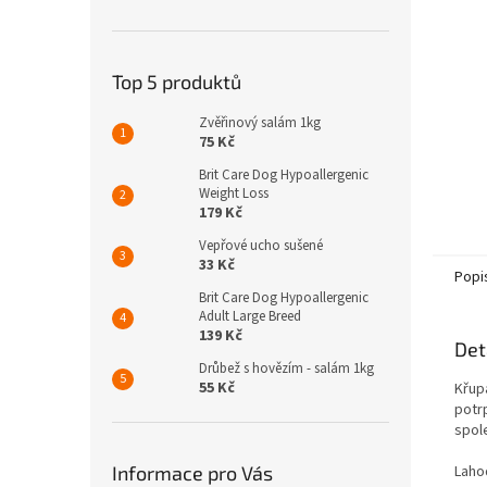
n
e
l
Top 5 produktů
Zvěřinový salám 1kg
75 Kč
Brit Care Dog Hypoallergenic
Weight Loss
179 Kč
Vepřové ucho sušené
33 Kč
Popi
Brit Care Dog Hypoallergenic
Adult Large Breed
139 Kč
Det
Drůbež s hovězím - salám 1kg
55 Kč
Křup
potr
spole
Informace pro Vás
Laho