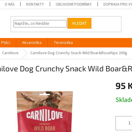
O NÁS
KONTAKTY
OBCHODNÍ PODMÍNKY
DOPRAVA PRO V
HLEDAT
Ptáci
Akvaristika
Teraristika
Carnilove
Carnilove Dog Crunchy Snack Wild Boar&Rosehips 200g
nilove Dog Crunchy Snack Wild Boar&
95 
Měrná
Skla
cena: