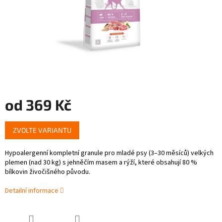
od
369 Kč
Měrná
ZVOLTE VARIANTU
cena:
Hypoalergenní kompletní granule pro mladé psy (3–30 měsíců) velkých
plemen (nad 30 kg) s jehněčím masem a rýží, které obsahují 80 %
bílkovin živočišného původu.
Detailní informace