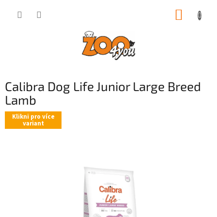
Přejít
NÁKUP
na
obsah
KOŠÍK
Calibra Dog Life Junior Large Breed
Lamb
Klikni pro více
variant