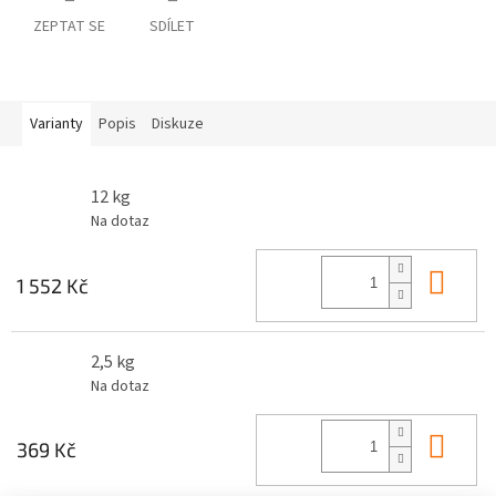
ZEPTAT SE
SDÍLET
Varianty
Popis
Diskuze
12 kg
Na dotaz
Do 
1 552 Kč
2,5 kg
Na dotaz
Do 
369 Kč