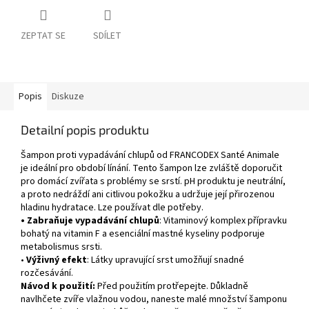
ZEPTAT SE
SDÍLET
Popis
Diskuze
Detailní popis produktu
Šampon proti vypadávání chlupů od FRANCODEX Santé Animale
je ideální pro období línání. Tento šampon lze zvláště doporučit
pro domácí zvířata s problémy se srstí. pH produktu je neutrální,
a proto nedráždí ani citlivou pokožku a udržuje její přirozenou
hladinu hydratace. Lze používat dle potřeby.
•
Zabraňuje vypadávání chlupů
: Vitaminový komplex přípravku
bohatý na vitamin F a esenciální mastné kyseliny podporuje
metabolismus srsti.
•
Výživný
efekt
: Látky upravující srst umožňují snadné
rozčesávání.
Návod k použití
:
Před použitím protřepejte. Důkladně
navlhčete zvíře vlažnou vodou, naneste malé množství šamponu