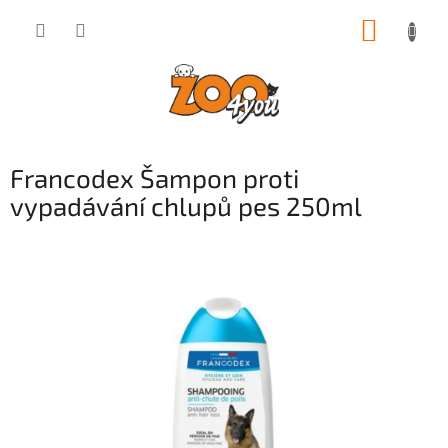
Přejít
NÁKUP
na
obsah
KOŠÍK
Francodex Šampon proti
vypadávání chlupů pes 250ml