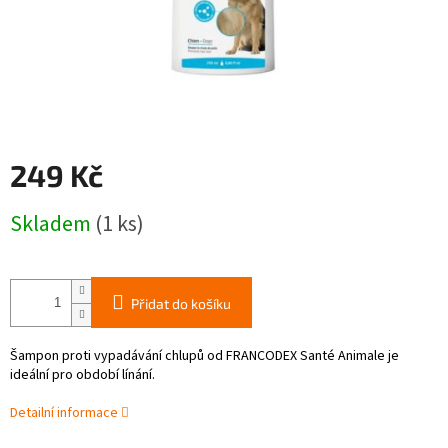
249 Kč
Měrná
Skladem
(1 ks)
cena:
Přidat do košíku
Šampon proti vypadávání chlupů od FRANCODEX Santé Animale je
ideální pro období línání.
Detailní informace