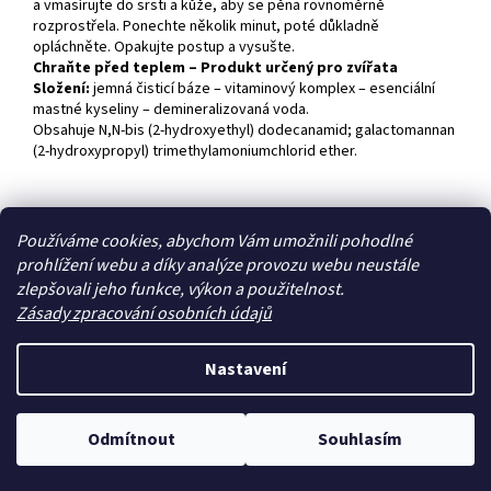
a vmasírujte do srsti a kůže, aby se pěna rovnoměrně
rozprostřela. Ponechte několik minut, poté důkladně
opláchněte. Opakujte postup a vysušte.
Chraňte před teplem
– Produkt určený pro zvířata
Složení:
jemná čisticí báze – vitaminový komplex – esenciální
mastné kyseliny – demineralizovaná voda.
Obsahuje N,N-bis (2-hydroxyethyl) dodecanamid; galactomannan
(2-hydroxypropyl) trimethylamoniumchlorid ether.
Z
Používáme cookies, abychom Vám umožnili pohodlné
á
prohlížení webu a díky analýze provozu webu neustále
Zboží.cz
Heureka.cz
p
zlepšovali jeho funkce, výkon a použitelnost.
a
Zásady zpracování osobních údajů
t
í
Nastavení
Vytvořil Shoptet
Odmítnout
Souhlasím
Copyright 2026
Zoo4you
. Všechna práva vyhrazena.