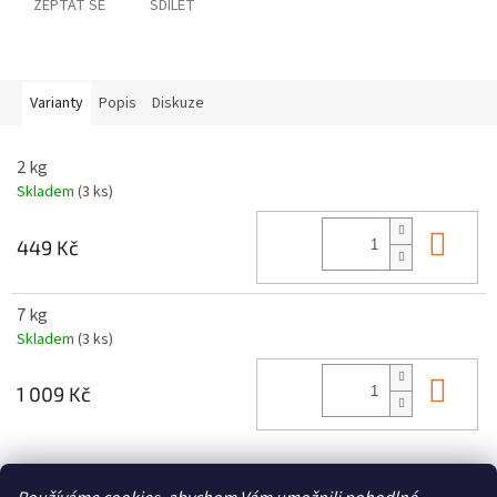
ZEPTAT SE
SDÍLET
Varianty
Popis
Diskuze
2 kg
Skladem
(3 ks)
Do 
449 Kč
7 kg
Skladem
(3 ks)
Do 
1 009 Kč
Z