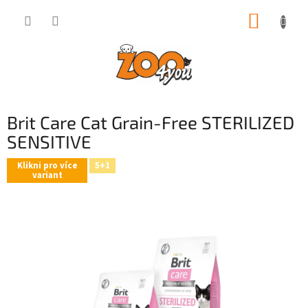
Přejít
NÁKUP
na
obsah
KOŠÍK
Brit Care Cat Grain-Free STERILIZED
SENSITIVE
Klikni pro více
5+1
variant