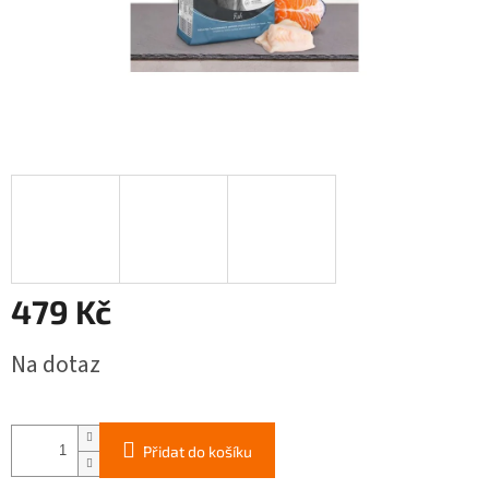
479 Kč
Měrná
Na dotaz
cena:
Přidat do košíku