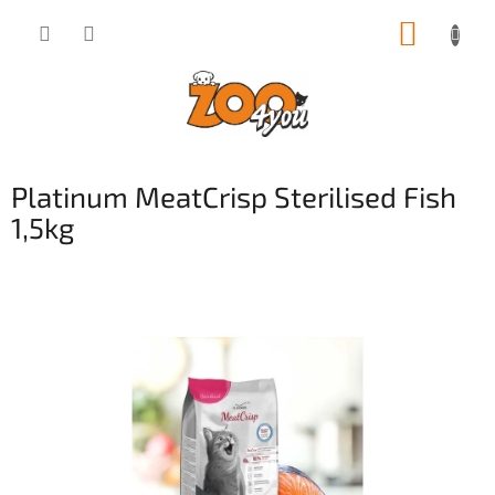
Přejít
NÁKUP
na
obsah
KOŠÍK
Platinum MeatCrisp Sterilised Fish
1,5kg