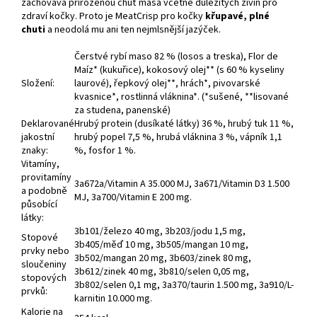
zachovává přirozenou chuť masa včetně důležitých živin pro
zdraví kočky. Proto je MeatCrisp pro kočky
křupavé, plné
chuti
a neodolá mu ani ten nejmlsnější jazýček.
Čerstvé rybí maso 82 % (losos a treska), Flor de
Maíz* (kukuřice), kokosový olej** (s 60 % kyseliny
Složení:
laurové), řepkový olej**, hrách*, pivovarské
kvasnice*, rostlinná vláknina*. (*sušené, **lisované
za studena, panenské)
Deklarované
Hrubý protein (dusíkaté látky) 36 %, hrubý tuk 11 %,
jakostní
hrubý popel 7,5 %, hrubá vláknina 3 %, vápník 1,1
znaky:
%, fosfor 1 %.
Vitamíny,
provitamíny
3a672a/Vitamin A 35.000 MJ, 3a671/Vitamin D3 1.500
a podobně
MJ, 3a700/Vitamin E 200 mg.
působící
látky:
3b101/železo 40 mg, 3b203/jodu 1,5 mg,
Stopové
3b405/měď 10 mg, 3b505/mangan 10 mg,
prvky nebo
3b502/mangan 20 mg, 3b603/zinek 80 mg,
sloučeniny
3b612/zinek 40 mg, 3b810/selen 0,05 mg,
stopových
3b802/selen 0,1 mg, 3a370/taurin 1.500 mg, 3a910/L-
prvků:
karnitin 10.000 mg.
Kalorie na