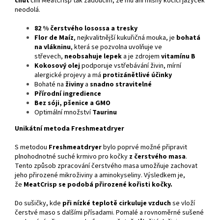
chuť
činí MeatCrisp tak žádoucím, že mu ani mlsný kočičí jazýček
neodolá.
82 % čerstvého losossa a tresky
Flor de Maíz
, nejkvalitnější kukuřičná mouka, je
bohatá
na vlákninu
, která se pozvolna uvolňuje ve
střevech,
neobsahuje lepek
a je zdrojem
vitamínu B
Kokosový olej
podporuje vstřebávání živin, mírní
alergické projevy a má
protizánětlivé účinky
Bohaté na
živiny
a
snadno stravitelné
Přírodní ingredience
Bez sóji, pšenice a GMO
Optimální množství
Taurinu
Unikátní metoda Freshmeatdryer
S metodou
Freshmeatdryer
bylo poprvé možné připravit
plnohodnotné suché krmivo pro kočky
z čerstvého masa
.
Tento způsob zpracování čerstvého masa umožňuje zachovat
jeho přirozené mikroživiny a aminokyseliny. Výsledkem je,
že
MeatCrisp se podobá přirozené kořisti kočky.
Do sušičky, kde
při nízké teplotě cirkuluje vzduch
se vloží
čerstvé maso s dalšími přísadami. Pomalé a rovnoměrné sušené