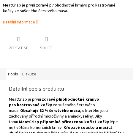
MeatCrisp je první zdravé plnohodnotné krmivo pro kastrované
kočky ze sušeného čerstvého masa.
Detailní informace
ZEPTAT SE
SDÍLET
Popis
Diskuze
Detailní popis produktu
MeatCrisp je první
zdravé plnohodnotné krmivo
pro kastrované kočky
ze sušeného čerstvého
masa.
Obsahuje 82 % čerstvého masa
, u kterého jsou
zachovány přírodní mikroživiny a aminokyseliny. Díky
tomu
MeatCrisp připomíná přirozenou kořist kočky
lépe
než většina komerčních krmiv.
Křupavé sousto a masitá