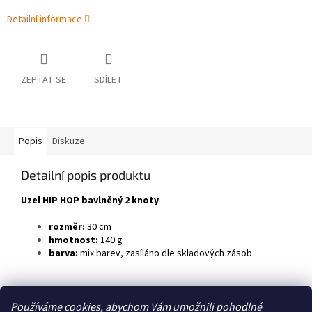
Detailní informace
ZEPTAT SE
SDÍLET
Popis
Diskuze
Detailní popis produktu
Uzel HIP HOP bavlněný 2 knoty
rozměr:
30 cm
hmotnost:
140 g
barva:
mix barev,
zasíláno dle skladových zásob.
Z
Používáme cookies, abychom Vám umožnili pohodlné