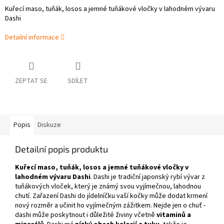
Kuřecí maso, tuňák, losos a jemné tuňákové vločky v lahodném vývaru
Dashi
Detailní informace
ZEPTAT SE
SDÍLET
Popis
Diskuze
Detailní popis produktu
Kuřecí maso, tuňák, losos a jemné tuňákové vločky v
lahodném vývaru Dashi
. Dashi je tradiční japonský rybí vývar z
tuňákových vloček, který je známý svou vyjímečnou, lahodnou
chutí. Zařazení Dashi do jídelníčku vaší kočky může dodat krmení
nový rozměr a učinit ho vyjímečným zážitkem. Nejde jen o chuť -
dashi může poskytnout i důležité živiny včetně
vitaminů a