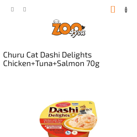
Přejít
NÁKUP
na
obsah
KOŠÍK
Churu Cat Dashi Delights
Chicken+Tuna+Salmon 70g