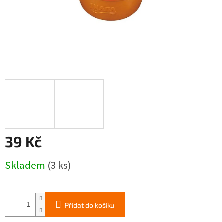
39 Kč
Měrná
Skladem
(3 ks)
cena:
Přidat do košíku