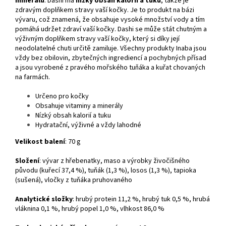
minerálů
. Dashi má
nízký obsah kalorií a tuku
, takže je
zdravým doplňkem stravy vaší kočky. Je to produkt na bázi
vývaru, což znamená, že obsahuje vysoké množství vody a tím
pomáhá udržet zdraví vaší kočky. Dashi se může stát chutným a
výživným doplňkem stravy vaší kočky, který si díky její
neodolatelné chuti určitě zamiluje. Všechny produkty Inaba jsou
vždy bez obilovin, zbytečných ingrediencí a pochybných přísad
a jsou vyrobené z pravého mořského tuňáka a kuřat chovaných
na farmách.
Určeno pro kočky
Obsahuje vitaminy a minerály
Nízký obsah kalorií a tuku
Hydratační, výživné a vždy lahodné
Velikost balení
: 70 g
Složení
: vývar z hřebenatky, maso a výrobky živočišného
původu (kuřecí 37,4 %), tuňák (1,3 %), losos (1,3 %), tapioka
(sušená), vločky z tuňáka pruhovaného
Analytické složky
: hrubý protein 11,2 %, hrubý tuk 0,5 %, hrubá
vláknina 0,1 %, hrubý popel 1,0 %, vlhkost 86,0 %