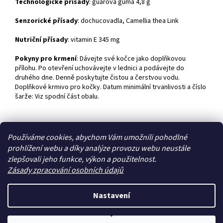
Technologické přísady
: guarová guma 4,8 g
Senzorické přísady
: dochucovadla, Camellia thea Link
Nutriční přísady
: vitamin E 345 mg
Pokyny pro krmení
: Dávejte své kočce jako doplňkovou
přílohu. Po otevření uchovávejte v lednici a podávejte do
druhého dne. Denně poskytujte čistou a čerstvou vodu.
Doplňkové krmivo pro kočky. Datum minimální trvanlivosti a číslo
šarže: Viz spodní část obalu.
Z
Používáme cookies, abychom Vám umožnili pohodlné
á
prohlížení webu a díky analýze provozu webu neustále
Zboží.cz
Heureka.cz
p
zlepšovali jeho funkce, výkon a použitelnost.
a
Zásady zpracování osobních údajů
t
í
Nastavení
Vytvořil Shoptet