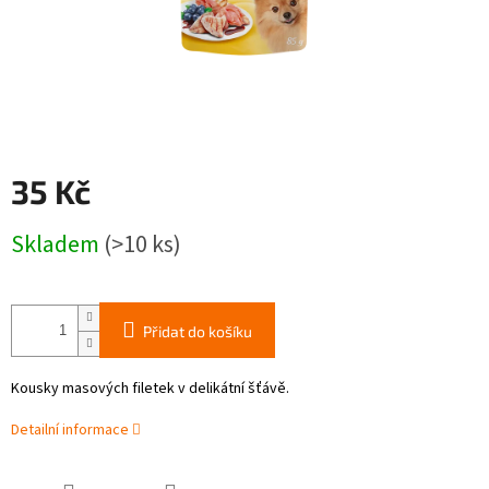
35 Kč
Měrná
Skladem
(>10 ks)
cena:
Přidat do košíku
Kousky masových filetek v delikátní šťávě.
Detailní informace