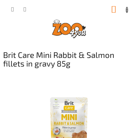
Přejít
NÁKUP
na
obsah
KOŠÍK
Brit Care Mini Rabbit & Salmon
fillets in gravy 85g