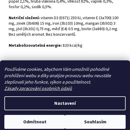
popel 2,1%, hrubá vláknina 0,4%, vlhkost 82%, vápník 0,3%,
fosfor 0,2%, sodík 0,5%.
Nutriční složení:
vitamin D3 (E671) 250 IU, vitamin E (3a700) 100
mg, zinek (3b606) 15 mg, iron (3b103) 10mg, mangan (3b502) 3
mg, jód (3b201) 0,75 mg, měď (E4) 0.5 mg, biotin (3a880) 0,2 mg.
Bez umělých aromat. Bez konzervantů.
Metabolizovatelná energie:
820 kcal/kg
Z
Používáme cookies, abychom Vám umožnili pohodlné
á
prohlížení webu a díky analýze provozu webu neustále
Zboží.cz
Heureka.cz
p
zlepšovali jeho funkce, výkon a použitelnost.
a
Zásady zpracování osobních údajů
t
í
Nastavení
Vytvořil Shoptet
Odmítnout
Souhlasím
Copyright 2026
Zoo4you
. Všechna práva vyhrazena.