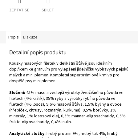
ZEPTAT SE
SDÍLET
Popis
Diskuze
Detailní popis produktu
Kousky masových filetek v delikátní šťávě jsou ideálním
doplňkem ke granulím pro vylepšení jídelníčku vybíravých pejsků
malých a mini plemen. Kompletní superprémiové krmivo pro
dospělé psy mini plemen.
Složení:
45% maso a vedlejší výrobky živočišného původu ve
filetech (4% králík), 35% ryby a výrobky rybího původu ve
filetech (4% losos), 9,6% masová šťáva, 1,5% byliny a ovoce
(hřebíček, citrusy, rozmarýn, kurkuma), 0,5% borůvky, 1%
minerály, 1% lososový olej, 0,5% mannan-oligosacharidy, 0,5%
frukto-oligosacharidy, 0,4% inulin.
Analytické složky:
hrubý protein 9%, hrubý tuk 4%, hrubý