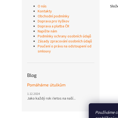
O nás
Slož
Kontakty
Obchodní podmínky
Doprava pro Vyškov
Doprava a platba ČR
Napište nám
Podmínky ochrany osobních údajů
Zásady zpracování osobních údajů
Poučení o právu na odstoupení od
smlouvy
Blog
Pomáháme útulkům
1.12.2024
Jako každý rok i letos na naší...
Používáme c
Z