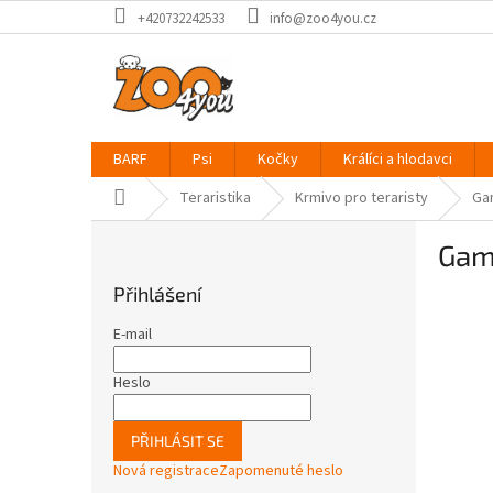
Přejít
+420732242533
info@zoo4you.cz
na
obsah
BARF
Psi
Kočky
Králíci a hlodavci
Domů
Teraristika
Krmivo pro teraristy
Ga
P
Gam
o
s
Přihlášení
t
r
E-mail
a
n
Heslo
n
í
PŘIHLÁSIT SE
p
Nová registrace
Zapomenuté heslo
a