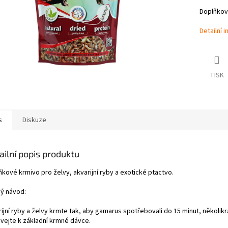
Doplňkové
Detailní 
TISK
s
Diskuze
ailní popis produktu
kové krmivo pro želvy, akvarijní ryby a exotické ptactvo.
ý návod:
rijní ryby a želvy krmte tak, aby gamarus spotřebovali do 15 minut, několi
ávejte k základní krmné dávce.