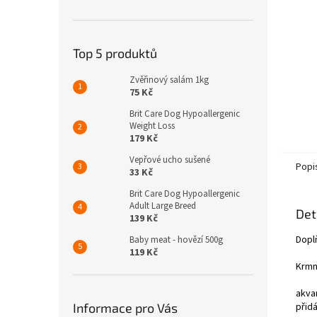
n
e
l
Top 5 produktů
Zvěřinový salám 1kg
75 Kč
Brit Care Dog Hypoallergenic
Weight Loss
179 Kč
Vepřové ucho sušené
Popi
33 Kč
Brit Care Dog Hypoallergenic
Adult Large Breed
Det
139 Kč
Doplň
Baby meat - hovězí 500g
119 Kč
Krmn
akva
Informace pro Vás
přid