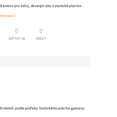
 krmivo pro želvy, akvarijní ryby a exotické ptactvo.
informace
ZEPTAT SE
SDÍLET
krát denně, podle potřeby. Exotickému ptactvu gamarus