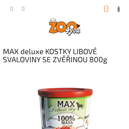
Přejít
NÁKUP
na
obsah
KOŠÍK
MAX deluxe KOSTKY LIBOVÉ
SVALOVINY SE ZVĚŘINOU 800g