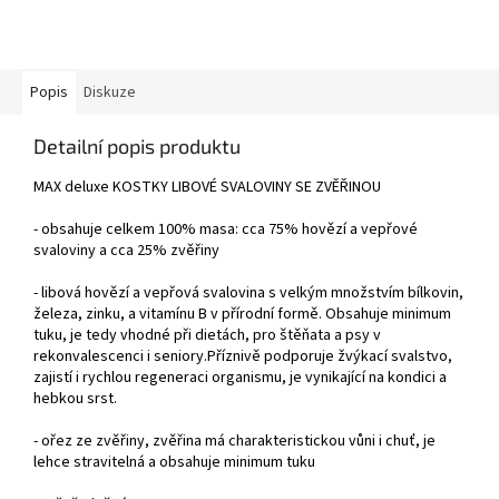
Popis
Diskuze
Detailní popis produktu
MAX deluxe KOSTKY LIBOVÉ SVALOVINY SE ZVĚŘINOU
- obsahuje celkem 100% masa: cca 75% hovězí a vepřové
svaloviny a cca 25% zvěřiny
- libová hovězí a vepřová svalovina s velkým množstvím bílkovin,
železa, zinku, a vitamínu B v přírodní formě. Obsahuje minimum
tuku, je tedy vhodné při dietách, pro štěňata a psy v
rekonvalescenci i seniory.Příznivě podporuje žvýkací svalstvo,
zajistí i rychlou regeneraci organismu, je vynikající na kondici a
hebkou srst.
- ořez ze zvěřiny, zvěřina má charakteristickou vůni i chuť, je
lehce stravitelná a obsahuje minimum tuku