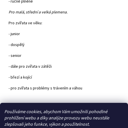
- ručně plněné
Pro malá, střední a velká plemena.
Pro zvířata ve věku:
- junior
- dospělý
- senior
- dále pro zvířata v zátěži
- březí a kojící
- pro zvířata s problémy s trávením a váhou
Z
Používáme cookies, abychom Vám umožnili pohodlné
á
prohlížení webu a díky analýze provozu webu neustále
Zboží.cz
Heureka.cz
p
zlepšovali jeho funkce, výkon a použitelnost.