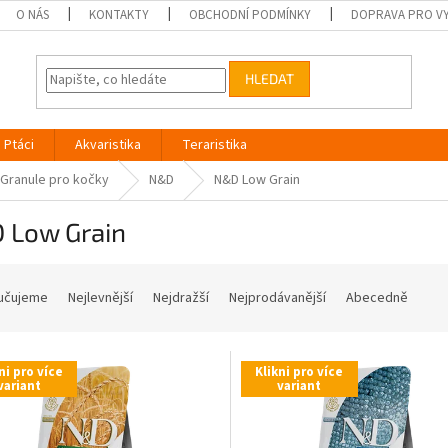
O NÁS
KONTAKTY
OBCHODNÍ PODMÍNKY
DOPRAVA PRO V
HLEDAT
Ptáci
Akvaristika
Teraristika
Granule pro kočky
N&D
N&D Low Grain
 Low Grain
učujeme
Nejlevnější
Nejdražší
Nejprodávanější
Abecedně
ni pro více
Klikni pro více
variant
variant