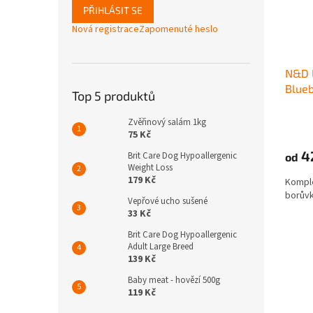
PŘIHLÁSIT SE
Nová registrace
Zapomenuté heslo
N&D 
Blueb
Top 5 produktů
Zvěřinový salám 1kg
75 Kč
4
Brit Care Dog Hypoallergenic
od
Weight Loss
179 Kč
Komple
borůvk
Vepřové ucho sušené
33 Kč
Brit Care Dog Hypoallergenic
Adult Large Breed
139 Kč
Baby meat - hovězí 500g
119 Kč