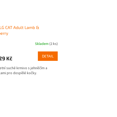
LG CAT Adult Lamb &
erry
Skladem
(2 ks)
DETAIL
29 Kč
tní suché krmivo s jehněčím a
ami pro dospělé kočky.
O
v
l
á
d
a
c