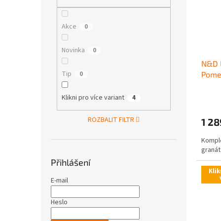
s
o
n
p
d
e
r
u
l
Akce
0
o
k
d
t
Novinka
0
u
ů
N&D 
k
Tip
0
Pome
t
ů
Klikni pro více variant
4
ROZBALIT FILTR
1 28
Komple
granát
Přihlášení
Klik
E-mail
Heslo