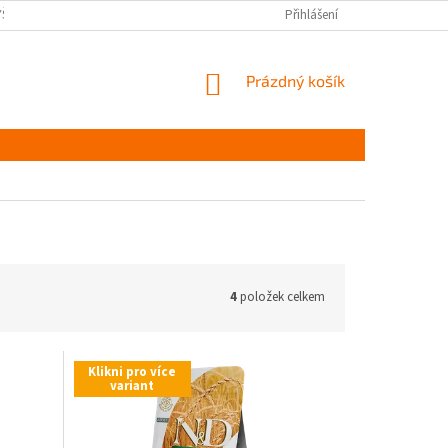
YŠKOV
DOPRAVA A PLATBA ČR
NAPIŠTE NÁM
Přihlášení
PODMÍNKY OCHR
NÁKUPNÍ
Prázdný košík
KOŠÍK
4
položek celkem
Klikni pro více
variant