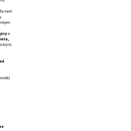
mi.
la není
y
nejen
 psy
a
ňata,
ických.
rné
iotik)
se