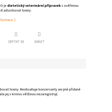
OO je
dietetický veterinární přípravek
s ověřenou
í adsorbovat toxiny.
informace
ZEPTAT SE
SDÍLET
ovat toxiny. Neobsahuje konzervanty ani jiné přidané
ta jej v krmivu většinou nezaregistrují.