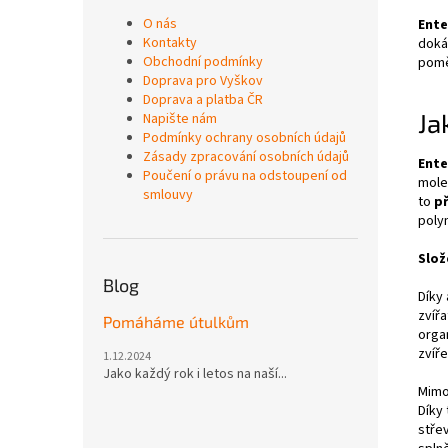
O nás
Ente
Kontakty
doká
Obchodní podmínky
pomě
Doprava pro Vyškov
Doprava a platba ČR
Ja
Napište nám
Podmínky ochrany osobních údajů
Zásady zpracování osobních údajů
Ent
Poučení o právu na odstoupení od
mole
smlouvy
to
p
poly
Slož
Blog
Díky
zvíř
Pomáháme útulkům
organ
zvíře
1.12.2024
Jako každý rok i letos na naší...
Mimo
Díky
stře