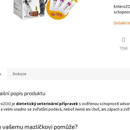
EnteroZ
schopnost
Detailní 
TISK
s
Diskuze
ailní popis produktu
roZOO je
dietetický veterinární přípravek
s ověřenou schopností adsorb
 a velmi snadno se zvířatům podává, neboť nemá ani chuť, ani zápach a zvířa
m vašemu mazlíčkovi pomůže?