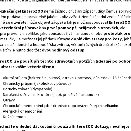
ění své funkce je z organismu kompletně vyloučen i s navázanými škodlivina
xikační gel EnteroZOO
nemá žádnou chuť ani zápach, díky čemuž zpravid
lém podávat jej pravidelně jakémukoliv zvířeti. Nemá zásadní vedlejší účink
cně se u zvířete může objevit zácpa) a tak je možnost podávat
EnteroZOO
veterinární přípravek
na
první pomoc při průjmech a otravách
, ale
pro prevenci například jako součást užívání antibiotik nebo
probiotik pro
 mazlíčky, je možnost jej přidat k různým
doplňkům stravy pro kozy, jeh
ta
a další domácí a hospodářšká zvířata, včetně různých druhů ptaků, i exot
užitím je nutno dodržet
dvouhodinový odstup.
roZOO lze použít při těchto zdravotních potížích (ideálně po odbo
ultaci s vašim veterinářem):
Akutní průjem (bakteriální, virový, otrava z potravy, důsledek užívání antib
Chronický průjem (jakéhokoliv původu)
Poruchy trávení (dyspepsie)
Narušená střevní mikroflóra (např. při užívání antibiotik)
Otravy
Chronické onemocnění jater či ledvin doprovázené jejich selháním
Alergická onemocnění
Kožní nemoci
d máte ohledně dávkování či použití EnteroZOO dotazy, neváhejte 