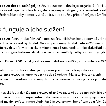
roZOO detoxikační gel
je střevní adsorbent obsahující organický křemík a
že vázat nejen škodlivé látky, ale i alergeny a patogeny, které následně o
rně krátké doby pomoci vyřešit zdravotní potíže v případě průjmu různého
k funguje a jeho složení
eroZOO
funguje jako "chytrá" houba s póry, jejichž velikost odpovídá veliko
kul většiny škodlivých látek. Většinu prospěšných látek EnteroZOO nesorbu
řípravek
tvořený organickým minerálem a čistou vodou. Jeho aktivní látkou
merní organická křemičitá sloučenina s názvem Polymethylsiloxan polyhydr
ení EnteroZOO:
polyhydrát polymethylsiloxanu – 60 %, voda čištěná – 40 
 adsorpčním schopnostem je přípravek pro domácí a hospodářská
ata
EnteroZOO
schopen vázat na sebe škodlivé látky a toxiny, takzvaně
ismus zbaví intoxikace z různých příčin a umožňuje velmi rychle zlepšit st
te.
 toxické látky dokáže
EnteroZOO
účinně vázat také patogenní baktérie a v
 tomu ve střevech
napomáhá
růstu normální mikroflóry a s tím spojené o
vní imunity zvířete. V neposlední řadě je významným benefitem gelu fakt, ž