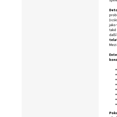
spln
Deto
prob
(vzá
jako
také 
další
tela
Mezi
Ente
konz
Poku