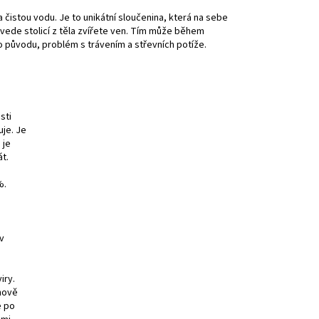
 čistou vodu. Je to unikátní sloučenina, která na sebe
dvede stolicí z těla zvířete ven. Tím může během
 původu, problém s trávením a střevních potíže.
sti
je. Je
 je
át.
%.
av
iry.
bnově
e po