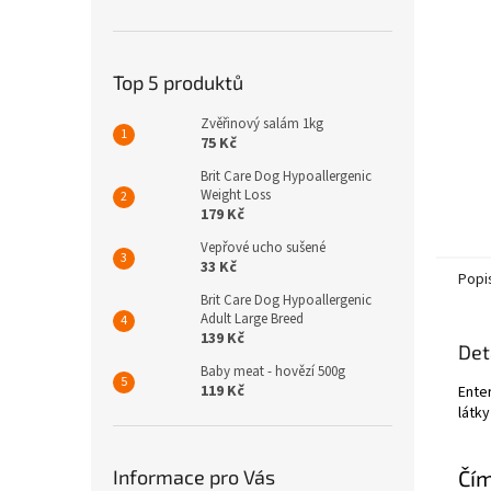
n
e
l
Top 5 produktů
Zvěřinový salám 1kg
75 Kč
Brit Care Dog Hypoallergenic
Weight Loss
179 Kč
Vepřové ucho sušené
33 Kč
Popi
Brit Care Dog Hypoallergenic
Adult Large Breed
139 Kč
Det
Baby meat - hovězí 500g
119 Kč
Ente
látky
Informace pro Vás
Čí