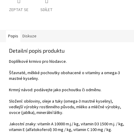
ZEPTAT SE
SDÍLET
Popis
Diskuze
Detailní popis produktu
Doplňkové krmivo pro hlodavce.
Šťavnaté, měkké pochoutky obohacené o vitamíny a omega-3
mastné kyseliny.
Krmný návod: podávejte jako pochoutku či odměnu.
Složení: obiloviny, oleje a tuky (omega-3 mastné kyseliny),
vedlejší výrobky rostlinného původu, mléko a mléčné výrobky,
ovoce (jablka), minerální látky.
Jakostní znaky: vitamín A 10000 m.j./ kg, vitamin D3 1500 m.j. / kg,
vitamin E (alfatokoferol) 30 mg / kg, vitamin C 100 mg / kg.