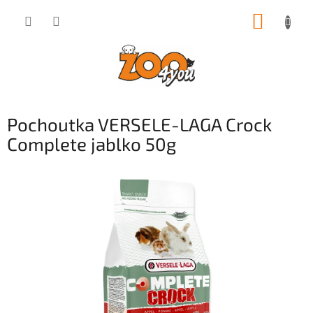
Přejít
NÁKUP
na
obsah
KOŠÍK
Pochoutka VERSELE-LAGA Crock
Complete jablko 50g