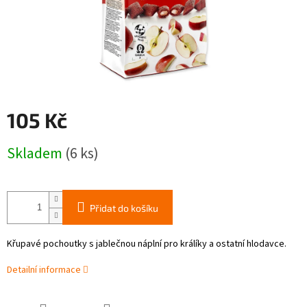
105 Kč
Měrná
Skladem
(6 ks)
cena:
Přidat do košíku
Křupavé pochoutky s jablečnou náplní pro králíky a ostatní hlodavce.
Detailní informace