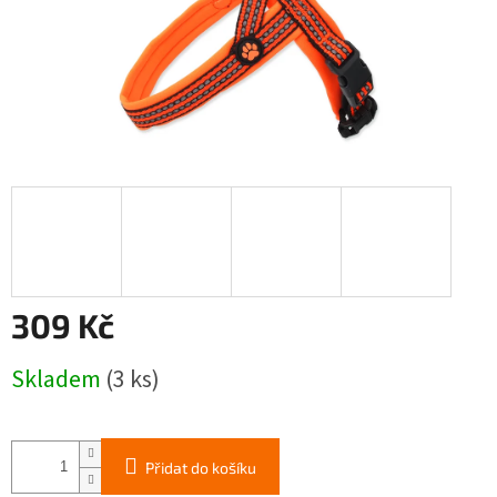
309 Kč
Měrná
Skladem
(3 ks)
cena:
Přidat do košíku