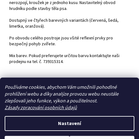
nerozpojí, kroužek je z jednoho kusu. Nastavitelný obvod
hrudníku podle stavby těla psa.
Dostupný ve čtyřech barevných variantách (červená, šedá,
limetka, oranžová).
Po obvodu celého postroje jsou všité reflexní prvky pro
bezpečný pohyb zvířete.
Mix barev. Pokud preferujete určitou barvu kontaktujte naši
prodejnu na tel. č. 739315314.
Z
Používáme cookies, abychom Vám umožnili pohodlné
á
prohlížení webu a díky analýze provozu webu neustále
Zboží.cz
Heureka.cz
p
zlepšovali jeho funkce, výkon a použitelnost.
a
Zásady zpracování osobních údajů
t
í
Nastavení
Vytvořil Shoptet