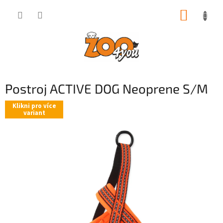
Přejít
NÁKUP
na
obsah
KOŠÍK
Postroj ACTIVE DOG Neoprene S/M
Klikni pro více
variant