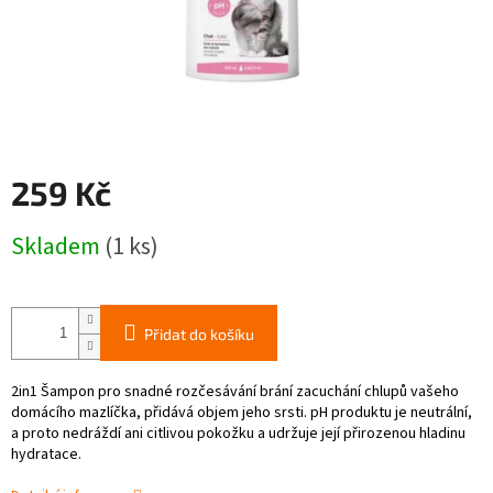
259 Kč
Měrná
Skladem
(1 ks)
cena:
Přidat do košíku
2in1 Šampon pro snadné rozčesávání brání zacuchání chlupů vašeho
domácího mazlíčka, přidává objem jeho srsti. pH produktu je neutrální,
a proto nedráždí ani citlivou pokožku a udržuje její přirozenou hladinu
hydratace.