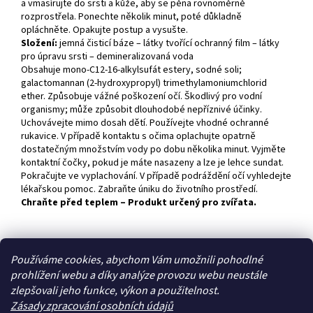
a vmasírujte do srsti a kůže, aby se pěna rovnoměrně
rozprostřela. Ponechte několik minut, poté důkladně
opláchněte. Opakujte postup a vysušte.
Složení:
jemná čisticí báze – látky tvořící ochranný film – látky
pro úpravu srsti – demineralizovaná voda
Obsahuje mono-C12-16-alkylsufát estery, sodné soli;
galactomannan (2-hydroxypropyl) trimethylamoniumchlorid
ether. Způsobuje vážné poškození očí. Škodlivý pro vodní
organismy; může způsobit dlouhodobé nepříznivé účinky.
Uchovávejte mimo dosah dětí. Používejte vhodné ochranné
rukavice. V případě kontaktu s očima oplachujte opatrně
dostatečným množstvím vody po dobu několika minut. Vyjměte
kontaktní čočky, pokud je máte nasazeny a lze je lehce sundat.
Pokračujte ve vyplachování. V případě podráždění očí vyhledejte
lékařskou pomoc. Zabraňte úniku do životního prostředí.
Chraňte před teplem
– Produkt
určený
pro zvířata.
Z
Používáme cookies, abychom Vám umožnili pohodlné
á
prohlížení webu a díky analýze provozu webu neustále
Zboží.cz
Heureka.cz
p
zlepšovali jeho funkce, výkon a použitelnost.
a
Zásady zpracování osobních údajů