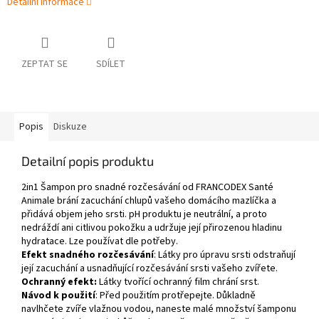
Detailní informace
ZEPTAT SE
SDÍLET
Popis
Diskuze
Detailní popis produktu
2in1 Šampon pro snadné rozčesávání od FRANCODEX Santé
Animale brání zacuchání chlupů vašeho domácího mazlíčka a
přidává objem jeho srsti. pH produktu je neutrální, a proto
nedráždí ani citlivou pokožku a udržuje její přirozenou hladinu
hydratace. Lze používat dle potřeby.
Efekt snadného rozčesávání
: Látky pro úpravu srsti odstraňují
její zacuchání a usnadňující rozčesávání srsti vašeho zvířete.
Ochranný
efekt
:
Látky tvořící ochranný film chrání srst.
Návod k použití
: Před použitím protřepejte. Důkladně
navlhčete zvíře vlažnou vodou, naneste malé množství šamponu