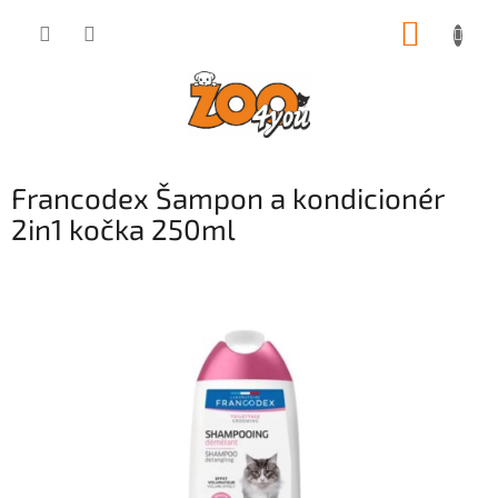
Přejít
NÁKUP
na
obsah
KOŠÍK
Francodex Šampon a kondicionér
2in1 kočka 250ml