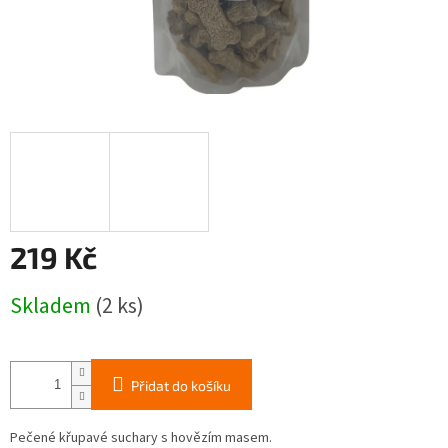
219 Kč
Měrná
Skladem
(2 ks)
cena:
Přidat do košíku
Pečené křupavé suchary s hovězím masem.