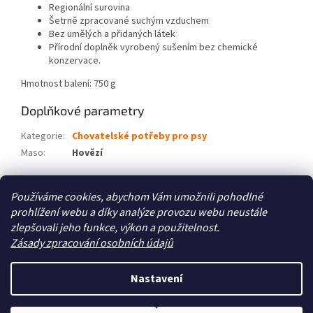
Regionální surovina
Šetrně zpracované suchým vzduchem
Bez umělých a přidaných látek
Přírodní doplněk vyrobený sušením bez chemické
konzervace.
Hmotnost balení: 750 g
Doplňkové parametry
Kategorie
:
Chovatelské potřeby pro psy
Maso
:
Hovězí
Z
Používáme cookies, abychom Vám umožnili pohodlné
á
prohlížení webu a díky analýze provozu webu neustále
Zboží.cz
Heureka.cz
p
zlepšovali jeho funkce, výkon a použitelnost.
a
Zásady zpracování osobních údajů
t
í
Nastavení
Vytvořil Shoptet