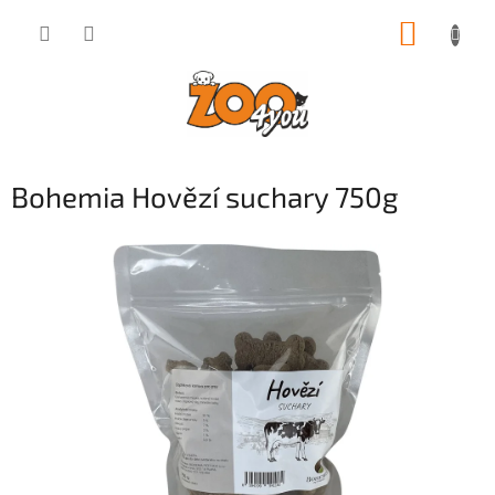
Přejít
NÁKUP
na
obsah
KOŠÍK
Bohemia Hovězí suchary 750g