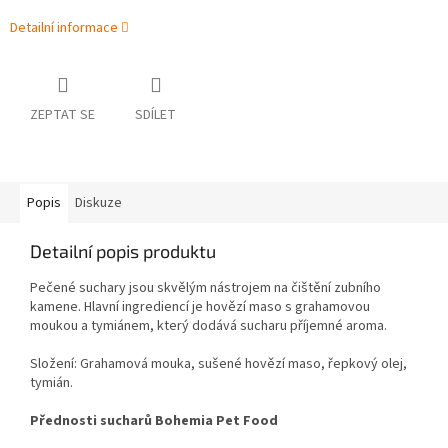
Detailní informace
ZEPTAT SE
SDÍLET
Popis
Diskuze
Detailní popis produktu
Pečené suchary jsou skvělým nástrojem na čištění zubního
kamene. Hlavní ingrediencí je hovězí maso s grahamovou
moukou a tymiánem, který dodává sucharu příjemné aroma.
Složení: Grahamová mouka, sušené hovězí maso, řepkový olej,
tymián.
Přednosti sucharů Bohemia Pet Food