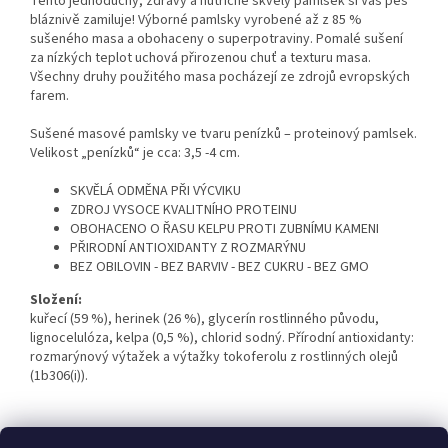
​Tento jednoduchý, zdravý a nutričně skvělý pamlsek si Váš pes
bláznivě zamiluje! Výborné pamlsky vyrobené až z 85 %
sušeného masa a obohaceny o superpotraviny. Pomalé sušení
za nízkých teplot uchová přirozenou chuť a texturu masa.
Všechny druhy použitého masa pocházejí ze zdrojů evropských
farem.
Sušené masové pamlsky ve tvaru penízků – proteinový pamlsek.
Velikost „penízků“ je cca: 3,5 -4 cm.
SKVĚLÁ ODMĚNA PŘI VÝCVIKU
ZDROJ VYSOCE KVALITNÍHO PROTEINU
OBOHACENO O ŘASU KELPU PROTI ZUBNÍMU KAMENI
PŘIRODNÍ ANTIOXIDANTY Z ROZMARÝNU
BEZ OBILOVIN - BEZ BARVIV - BEZ CUKRU - BEZ GMO
Složení:
kuřecí (59 %), herinek (26 %), glycerín rostlinného původu,
lignocelulóza, kelpa (0,5 %), chlorid sodný. Přírodní antioxidanty:
rozmarýnový výtažek a výtažky tokoferolu z rostlinných olejů
(1b306(i)).