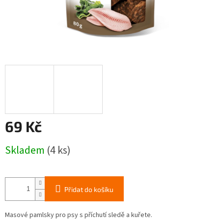
69 Kč
Měrná
Skladem
(4 ks)
cena:
Přidat do košíku
Masové pamlsky pro psy s příchutí sledě a kuřete.