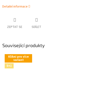
Detailní informace
ZEPTAT SE
SDÍLET
Související produkty
Klikni pro více
variant
5+1