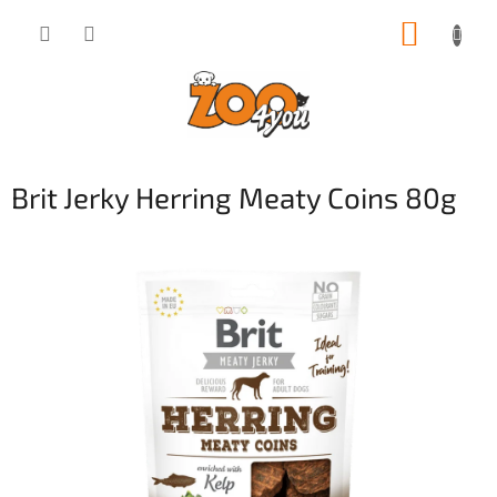
Přejít
NÁKUP
na
obsah
KOŠÍK
Brit Jerky Herring Meaty Coins 80g