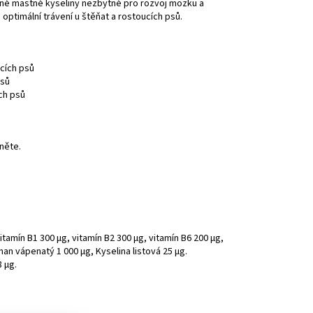
né mastné kyseliny nezbytné pro rozvoj mozku a
 optimální trávení u štěňat a rostoucích psů.
cích psů
psů
ích psů
něte.
 vitamín B1 300 µg, vitamín B2 300 µg, vitamín B6 200 µg,
nan vápenatý 1 000 µg, Kyselina listová 25 µg.
 µg.