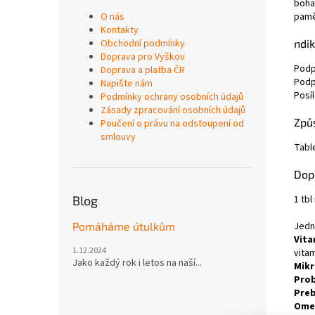
boha
O nás
pamět
Kontakty
Obchodní podmínky
ndik
Doprava pro Vyškov
Podp
Doprava a platba ČR
Podp
Napište nám
Posíl
Podmínky ochrany osobních údajů
Zásady zpracování osobních údajů
Způs
Poučení o právu na odstoupení od
smlouvy
Tabl
Dop
Blog
1 tbl
Pomáháme útulkům
Jedn
Vita
1.12.2024
vitam
Jako každý rok i letos na naší...
Mikr
Prob
Preb
Omeg