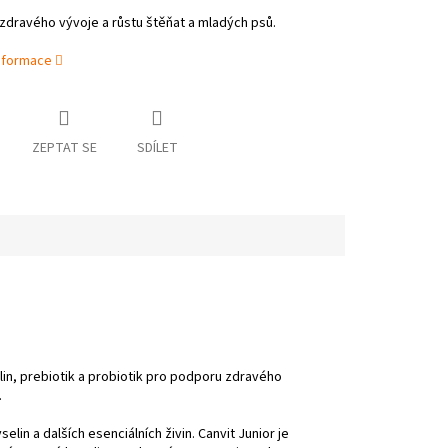
dravého vývoje a růstu štěňat a mladých psů.
informace
ZEPTAT SE
SDÍLET
n, prebiotik a probiotik pro podporu zdravého
.
in a dalších esenciálních živin. Canvit Junior je