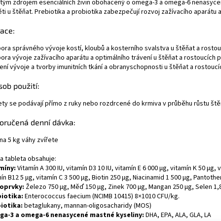
tým zdrojem esenciálních živin obohacený o omega-3 a omega-6 nenasyce
i u štěňat. Prebiotika a probiotika zabezpečují rozvoj zažívacího aparátu a
ace:
ora správného vývoje kostí, kloubů a kosterního svalstva u štěňat a rostou
ora vývoje zažívacího aparátu a optimálního trávení u štěňat a rostoucích 
ení vývoje a tvorby imunitních tkání a obranyschopnosti u štěňat a rostouc
ob použití:
ety se podávají přímo z ruky nebo rozdrcené do krmiva v průběhu růstu ště
oručená denní dávka:
 na 5 kg váhy zvířete
a tableta obsahuje:
míny:
Vitamín A 300 IU, vitamín D3 10 IU, vitamín E 6 000 µg, vitamín K 50 µg,
ín B12 5 µg, vitamín C 3 500 µg, Biotin 250 µg, Niacinamid 1 500 µg, Pantothe
oprvky:
Železo 750 µg, Měď 150 µg, Zinek 700 µg, Mangan 250 µg, Selen 1,8
iotika:
Enterococcus faecium (NCIMB 10415) 8×1010 CFU/kg.
iotika:
betaglukany, mannan-oligosacharidy (MOS)
a-3 a omega-6 nenasycené mastné kyseliny:
DHA, EPA, ALA, GLA, LA