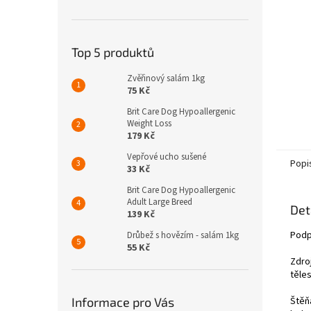
n
e
l
Top 5 produktů
Zvěřinový salám 1kg
75 Kč
Brit Care Dog Hypoallergenic
Weight Loss
179 Kč
Vepřové ucho sušené
Popi
33 Kč
Brit Care Dog Hypoallergenic
Adult Large Breed
Det
139 Kč
Podp
Drůbež s hovězím - salám 1kg
55 Kč
Zdro
těles
Informace pro Vás
Štěňa