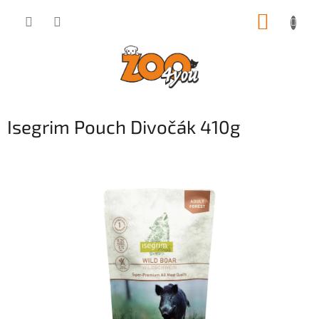
Přejít
NÁKUP
na
obsah
KOŠÍK
Isegrim Pouch Divočák 410g