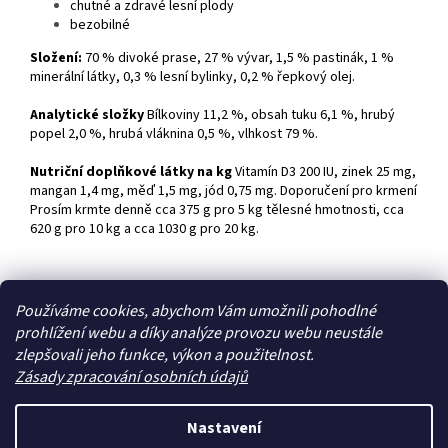
chutné a zdravé lesní plody
bezobilné
Složení:
70 % divoké prase, 27 % vývar, 1,5 % pastinák, 1 %
minerální látky, 0,3 % lesní bylinky, 0,2 % řepkový olej.
Analytické složky
Bílkoviny 11,2 %, obsah tuku 6,1 %, hrubý
popel 2,0 %, hrubá vláknina 0,5 %, vlhkost 79 %.
Nutriční doplňkové látky na kg
Vitamín D3 200 IU, zinek 25 mg,
mangan 1,4 mg, měď 1,5 mg, jód 0,75 mg. Doporučení pro krmení
Prosím krmte denně cca 375 g pro 5 kg tělesné hmotnosti, cca
620 g pro 10 kg a cca 1030 g pro 20 kg.
Z
Používáme cookies, abychom Vám umožnili pohodlné
á
prohlížení webu a díky analýze provozu webu neustále
Zboží.cz
Heureka.cz
p
zlepšovali jeho funkce, výkon a použitelnost.
a
Zásady zpracování osobních údajů
t
í
Nastavení
Vytvořil Shoptet