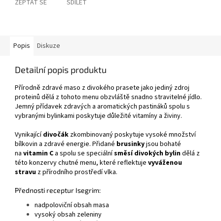
ZEPTAT SE
SDÍLET
Popis
Diskuze
Detailní popis produktu
Přírodně zdravé maso z divokého prasete jako jediný zdroj
proteinů dělá z tohoto menu obzvláště snadno stravitelné jídlo.
Jemný přídavek zdravých a aromatických pastináků spolu s
vybranými bylinkami poskytuje důležité vitamíny a živiny.
Vynikající
divočák
zkombinovaný poskytuje vysoké množství
bílkovin a zdravé energie. Přidané
brusinky
jsou bohaté
na
vitamin C
a spolu se speciální
směsí divokých bylin
dělá z
této konzervy chutné menu, které reflektuje
vyváženou
stravu
z přírodního prostředí vlka.
Přednosti receptur Isegrim:
nadpoloviční obsah masa
vysoký obsah zeleniny