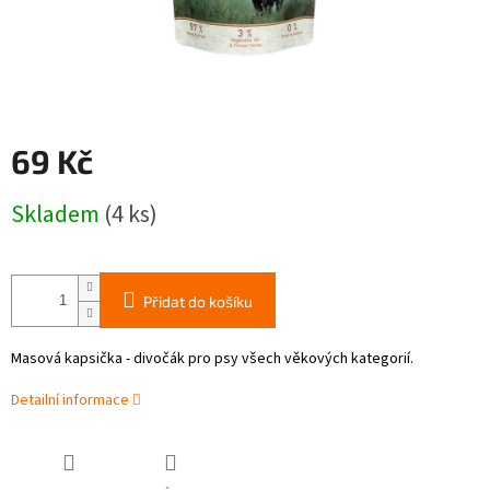
69 Kč
Měrná
Skladem
(4 ks)
cena:
Přidat do košíku
Masová kapsička - divočák pro psy všech věkových kategorií.
Detailní informace