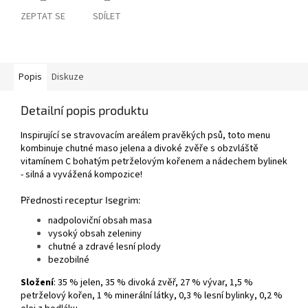
ZEPTAT SE
SDÍLET
Popis
Diskuze
Detailní popis produktu
Inspirující se stravovacím areálem pravěkých psů, toto menu
kombinuje chutné maso jelena a divoké zvěře s obzvláště
vitamínem C bohatým petrželovým kořenem a nádechem bylinek
- silná a vyvážená kompozice!
Přednosti receptur Isegrim:
nadpoloviční obsah masa
vysoký obsah zeleniny
chutné a zdravé lesní plody
bezobilné
Složení
: 35 % jelen, 35 % divoká zvěř, 27 % vývar, 1,5 %
petrželový kořen, 1 % minerální látky, 0,3 % lesní bylinky, 0,2 %