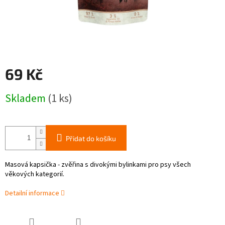
69 Kč
Měrná
Skladem
(1 ks)
cena:
Přidat do košíku
Masová kapsička - zvěřina s divokými bylinkami pro psy všech
věkových kategorií.
Detailní informace