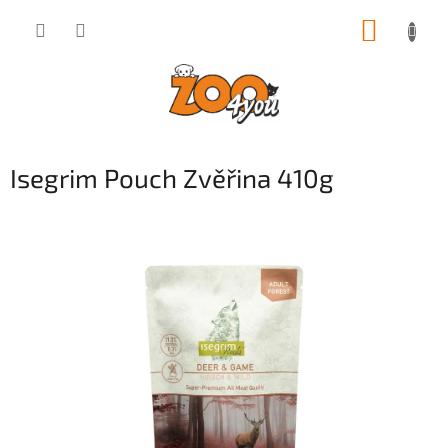
Přejít
NÁKUP
na
obsah
KOŠÍK
Isegrim Pouch Zvěřina 410g