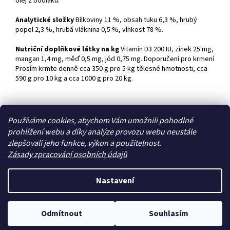
olej z bodláku.
Analytické složky
Bílkoviny 11 %, obsah tuku 6,3 %, hrubý
popel 2,3 %, hrubá vláknina 0,5 %, vlhkost 78 %.
Nutriční doplňkové látky na kg
Vitamín D3 200 IU, zinek 25 mg,
mangan 1,4 mg, měď 0,5 mg, jód 0,75 mg. Doporučení pro krmení
Prosím krmte denně cca 350 g pro 5 kg tělesné hmotnosti, cca
590 g pro 10 kg a cca 1000 g pro 20 kg.
Z
Používáme cookies, abychom Vám umožnili pohodlné
á
prohlížení webu a díky analýze provozu webu neustále
Zboží.cz
Heureka.cz
p
zlepšovali jeho funkce, výkon a použitelnost.
a
Zásady zpracování osobních údajů
t
í
Nastavení
Vytvořil Shoptet
Odmítnout
Souhlasím
Copyright 2026
Zoo4you
. Všechna práva vyhrazena.