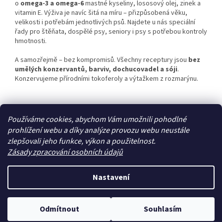
o
omega-3 a omega-6
mastné kyseliny, lososový olej, zinek a
vitamin E. Výživa je navíc šitá na míru – přizpůsobená věku,
velikosti i potřebám jednotlivých psů. Najdete u nás speciální
řady pro štěňata, dospělé psy, seniory i psy s potřebou kontroly
hmotnosti.
A samozřejmě – bez kompromisů. Všechny receptury jsou
bez
umělých konzervantů, barviv, dochucovadel a sóji
.
Konzervujeme přírodními tokoferoly a výtažkem z rozmarýnu.
Z
Používáme cookies, abychom Vám umožnili pohodlné
á
prohlížení webu a díky analýze provozu webu neustále
Zboží.cz
Heureka.cz
p
zlepšovali jeho funkce, výkon a použitelnost.
a
Zásady zpracování osobních údajů
t
í
Nastavení
Vytvořil Shoptet
Odmítnout
Souhlasím
Copyright 2026
Zoo4you
. Všechna práva vyhrazena.