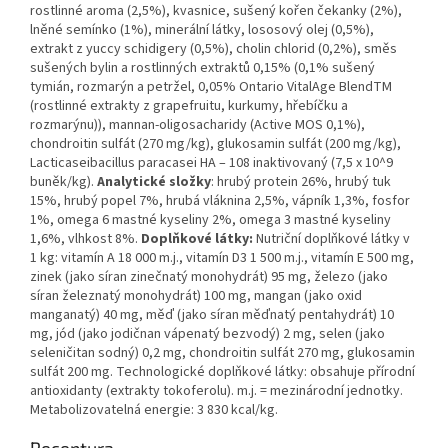
rostlinné aroma (2,5%), kvasnice, sušený kořen čekanky (2%),
lněné semínko (1%), minerální látky, lososový olej (0,5%),
extrakt z yuccy schidigery (0,5%), cholin chlorid (0,2%), směs
sušených bylin a rostlinných extraktů 0,15% (0,1% sušený
tymián, rozmarýn a petržel, 0,05% Ontario VitalAge BlendTM
(rostlinné extrakty z grapefruitu, kurkumy, hřebíčku a
rozmarýnu)), mannan-oligosacharidy (Active MOS 0,1%),
chondroitin sulfát (270 mg/kg), glukosamin sulfát (200 mg/kg),
Lacticaseibacillus paracasei HA – 108 inaktivovaný (7,5 x 10^9
buněk/kg).
Analytické složky
: hrubý protein 26%, hrubý tuk
15%, hrubý popel 7%, hrubá vláknina 2,5%, vápník 1,3%, fosfor
1%, omega 6 mastné kyseliny 2%, omega 3 mastné kyseliny
1,6%, vlhkost 8%.
Doplňkové látky:
Nutriční doplňkové látky v
1 kg: vitamín A 18 000 m.j., vitamín D3 1 500 m.j., vitamín E 500 mg,
zinek (jako síran zinečnatý monohydrát) 95 mg, železo (jako
síran železnatý monohydrát) 100 mg, mangan (jako oxid
manganatý) 40 mg, měď (jako síran měďnatý pentahydrát) 10
mg, jód (jako jodičnan vápenatý bezvodý) 2 mg, selen (jako
seleničitan sodný) 0,2 mg, chondroitin sulfát 270 mg, glukosamin
sulfát 200 mg. Technologické doplňkové látky: obsahuje přírodní
antioxidanty (extrakty tokoferolu). m.j. = mezinárodní jednotky.
Metabolizovatelná energie: 3 830 kcal/kg.