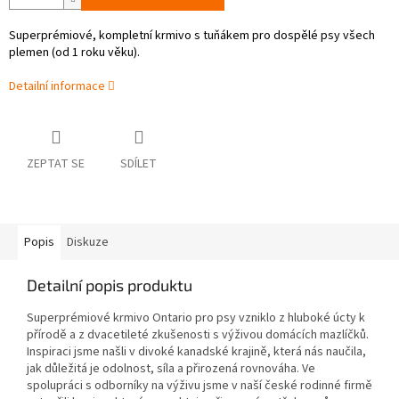
Superprémiové, kompletní krmivo s tuňákem pro dospělé psy všech
plemen (od 1 roku věku).
Detailní informace
ZEPTAT SE
SDÍLET
Popis
Diskuze
Detailní popis produktu
Superprémiové krmivo Ontario pro psy vzniklo z hluboké úcty k
přírodě a z dvacetileté zkušenosti s výživou domácích mazlíčků.
Inspiraci jsme našli v divoké kanadské krajině, která nás naučila,
jak důležitá je odolnost, síla a přirozená rovnováha. Ve
spolupráci s odborníky na výživu jsme v naší české rodinné firmě