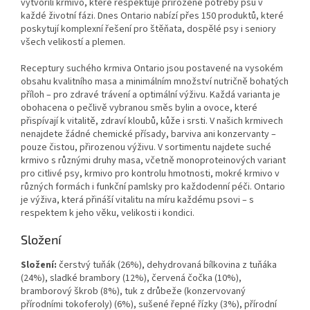
vytvořili krmivo, které respektuje přirozené potřeby psů v
každé životní fázi. Dnes Ontario nabízí přes 150 produktů, které
poskytují komplexní řešení pro štěňata, dospělé psy i seniory
všech velikostí a plemen.
Receptury suchého krmiva Ontario jsou postavené na vysokém
obsahu kvalitního masa a minimálním množství nutričně bohatých
příloh – pro zdravé trávení a optimální výživu. Každá varianta je
obohacena o pečlivě vybranou směs bylin a ovoce, které
přispívají k vitalitě, zdraví kloubů, kůže i srsti. V našich krmivech
nenajdete žádné chemické přísady, barviva ani konzervanty –
pouze čistou, přirozenou výživu. V sortimentu najdete suché
krmivo s různými druhy masa, včetně monoproteinových variant
pro citlivé psy, krmivo pro kontrolu hmotnosti, mokré krmivo v
různých formách i funkční pamlsky pro každodenní péči. Ontario
je výživa, která přináší vitalitu na míru každému psovi – s
respektem k jeho věku, velikosti i kondici.
Složení
Složení:
čerstvý tuňák (26%), dehydrovaná bílkovina z tuňáka
(24%), sladké brambory (12%), červená čočka (10%),
bramborový škrob (8%), tuk z drůbeže (konzervovaný
přírodními tokoferoly) (6%), sušené řepné řízky (3%), přírodní