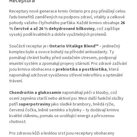
Receptura
Receptury nové generace krmiv Ontario pro psy přinášejí celou
řadu benefitů zaměřených na podporu zdraví, vitality a celkové
pohody vašeho čtyřnohého parťáka. Každé krmivo obsahuje
26
% čerstvé a až 26 % dehydrované bílkoviny
, což zajišťuje
vysoký podíl kvalitních a dobře využitelných proteinů.
Součástí receptur je i
Ontario VitalAge Blend™
– jedinečný
komplex bylin a ovoce bohatý na přírodní antioxidanty. Ty
pomáhají chránit buňky před oxidačním stresem, podporují
imunitní systém a zpomalují projevy stárnutí. Pro zdravé zažívání
jsou krmiva obohacena o
prebiotika a postbiotika
, která
napomáhají udržovat vyváženou střevní mikroflóru a optimální
trávení.
Chondroitin a glukosamin
napomáhají péči o klouby, což
ocení zejména starší nebo aktivní psi. Mezi další funkční složky
patří
superpotraviny
jako sladké brambory, hnědá rýže,
červená čočka, lněné semínko a bylinky – ty dodávají krmivu
kvalitní vlákninu, pomalu se uvolňující energii a přirozenou
chutnost.
Pro zdravou kůži a lesklou srst jsou receptury obohaceny