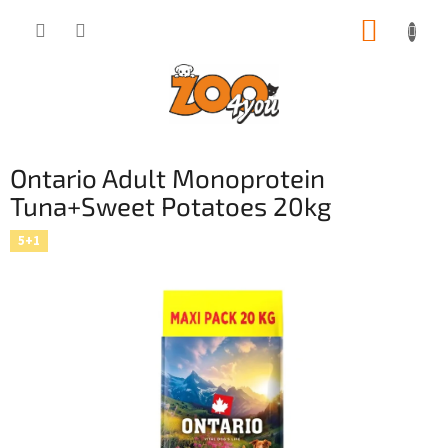
Přejít
NÁKUP
na
obsah
KOŠÍK
Ontario Adult Monoprotein
Tuna+Sweet Potatoes 20kg
5+1