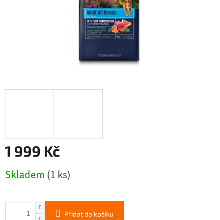
1 999 Kč
Měrná
Skladem
(1 ks)
cena:
Přidat do košíku