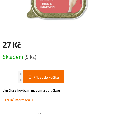
27 Kč
Měrná
Skladem
(9 ks)
cena:
Přidat do košíku
Vanička s hovězím masem a perličkou.
Detailní informace