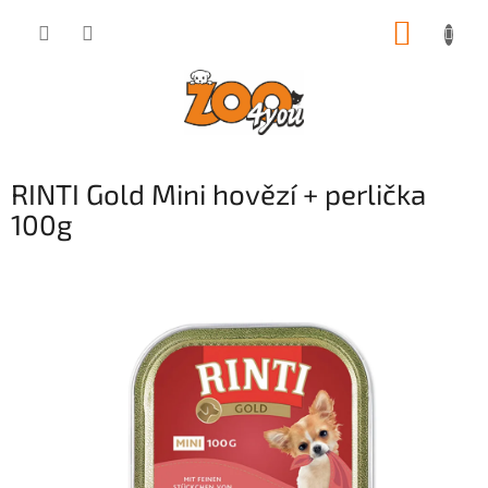
Přejít
NÁKUP
na
obsah
KOŠÍK
RINTI Gold Mini hovězí + perlička
100g