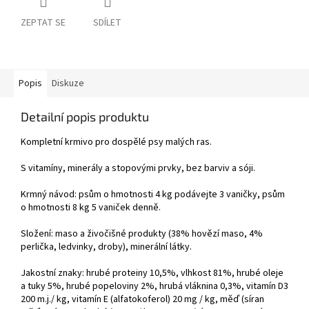
ZEPTAT SE
SDÍLET
Popis
Diskuze
Detailní popis produktu
Kompletní krmivo pro dospělé psy malých ras.
S vitamíny, minerály a stopovými prvky, bez barviv a sóji.
Krmný návod: psům o hmotnosti 4 kg podávejte 3 vaničky, psům
o hmotnosti 8 kg 5 vaniček denně.
Složení: maso a živočišné produkty (38% hovězí maso, 4%
perlička, ledvinky, droby), minerální látky.
Jakostní znaky: hrubé proteiny 10,5%, vlhkost 81%, hrubé oleje
a tuky 5%, hrubé popeloviny 2%, hrubá vláknina 0,3%, vitamín D3
200 m.j./ kg, vitamín E (alfatokoferol) 20 mg / kg, měď (síran