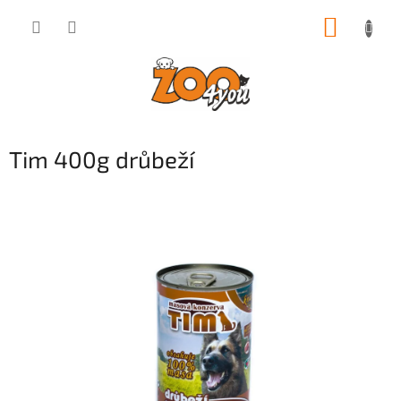
Přejít
NÁKUP
na
obsah
KOŠÍK
Tim 400g drůbeží