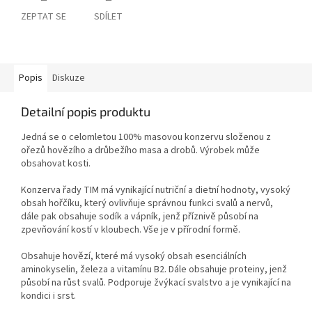
ZEPTAT SE
SDÍLET
Popis
Diskuze
Detailní popis produktu
Jedná se o celomletou 100% masovou konzervu složenou z
ořezů hovězího a drůbežího masa a drobů. Výrobek může
obsahovat kosti.
Konzerva řady TIM má vynikající nutriční a dietní hodnoty, vysoký
obsah hořčíku, který ovlivňuje správnou funkci svalů a nervů,
dále pak obsahuje sodík a vápník, jenž příznivě působí na
zpevňování kostí v kloubech. Vše je v přírodní formě.
Obsahuje hovězí, které má vysoký obsah esenciálních
aminokyselin, železa a vitamínu B2. Dále obsahuje proteiny, jenž
působí na růst svalů. Podporuje žvýkací svalstvo a je vynikající na
kondici i srst.