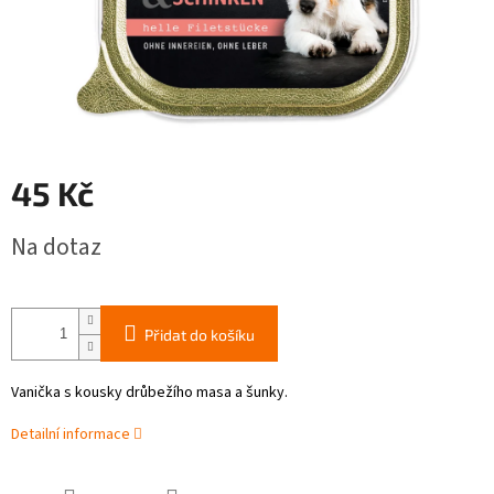
45 Kč
Měrná
Na dotaz
cena:
Přidat do košíku
Vanička s kousky drůbežího masa a šunky.
Detailní informace