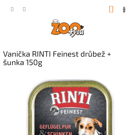
Přejít
NÁKUP
na
obsah
KOŠÍK
Vanička RINTI Feinest drůbež +
šunka 150g