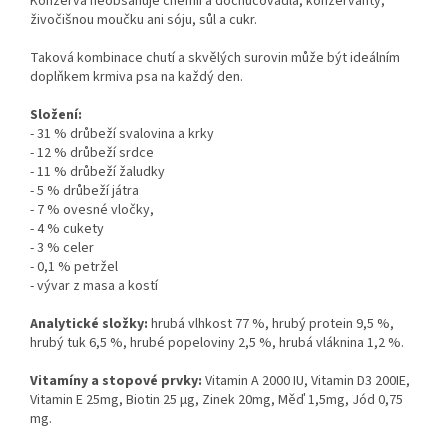
Konzerva neobsahuje chemii a dochucovadla, konzervanty,
živočišnou moučku ani sóju, sůl a cukr.
Taková kombinace chutí a skvělých surovin může být ideálním
doplňkem krmiva psa na každý den.
Složení:
- 31 % drůbeží svalovina a krky
- 12 % drůbeží srdce
- 11 % drůbeží žaludky
- 5 % drůbeží játra
- 7 % ovesné vločky,
- 4 % cukety
- 3 % celer
- 0,1 % petržel
- vývar z masa a kostí
Analytické složky:
hrubá vlhkost 77 %, hrubý protein 9,5 %,
hrubý tuk 6,5 %, hrubé popeloviny 2,5 %, hrubá vláknina 1,2 %.
Vitamíny a stopové prvky:
Vitamin A 2000 IU, Vitamin D3 200IE,
Vitamin E 25mg, Biotin 25 μg, Zinek 20mg, Měď 1,5mg, Jód 0,75
mg.