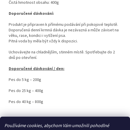
Čistá hmotnost obsahu: 400g
Doporučené dávkování:
Produkt je připraven k přímému podávání při pokojové teplotě.
Doporučená denní krmná dávka je nezávazná a může záviset na
věku, rase, kondici i vytížení psa.
Pitná voda by měla být vždy k dispozici.
Uchovávejte na chladnějším, stinném místě. Spotřebujte do 2
dnů po otevření.
Doporučené dávkování / den:
Pes do 5 kg – 200g
Pes do 25 kg – 400g
Pes do 40 kg – 800g
Z
Používáme cookies, abychom Vám umožnili pohodlné