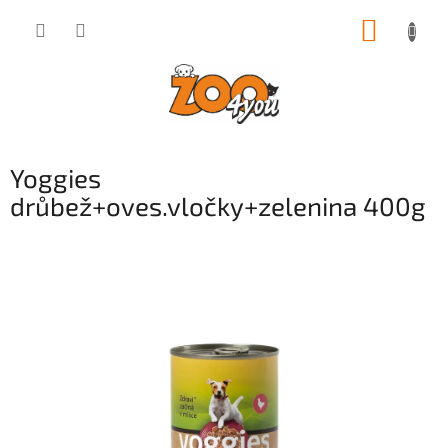
Přejít
NÁKUP
na
obsah
KOŠÍK
Yoggies
drůbež+oves.vločky+zelenina 400g