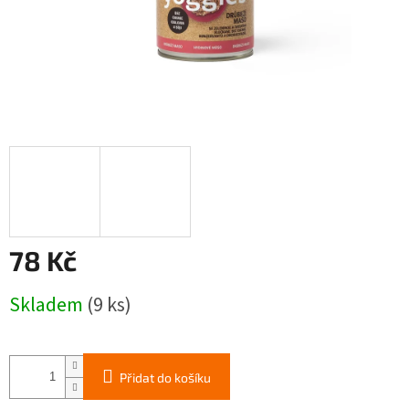
78 Kč
Měrná
Skladem
(9 ks)
cena:
Přidat do košíku