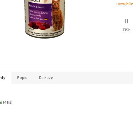
Detailní 
TISK
nty
Popis
Diskuze
em
(4 ks)