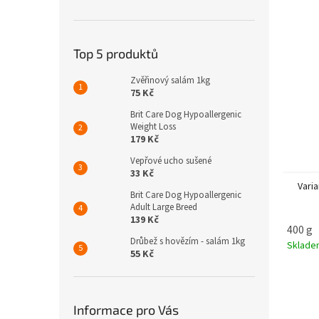
n
e
l
Top 5 produktů
Zvěřinový salám 1kg
75 Kč
Brit Care Dog Hypoallergenic
Weight Loss
179 Kč
Vepřové ucho sušené
33 Kč
Varia
Brit Care Dog Hypoallergenic
Adult Large Breed
139 Kč
400 g
Drůbež s hovězím - salám 1kg
Sklad
55 Kč
Informace pro Vás