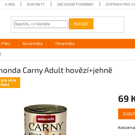
O NÁS
KONTAKTY
OBCHODNÍ PODMÍNKY
DOPRAVA PRO V
HLEDAT
Ptáci
Akvaristika
Teraristika
ě
monda Carny Adult hovězí+jehně
 pro více
riant
69 
Měrná
ZVOLT
cena:
Konzerva