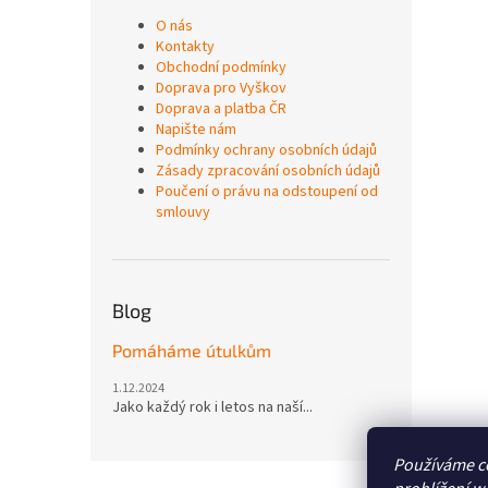
O nás
Kontakty
Obchodní podmínky
Doprava pro Vyškov
Doprava a platba ČR
Napište nám
Podmínky ochrany osobních údajů
Zásady zpracování osobních údajů
Poučení o právu na odstoupení od
smlouvy
Blog
Pomáháme útulkům
1.12.2024
Jako každý rok i letos na naší...
Používáme c
Z