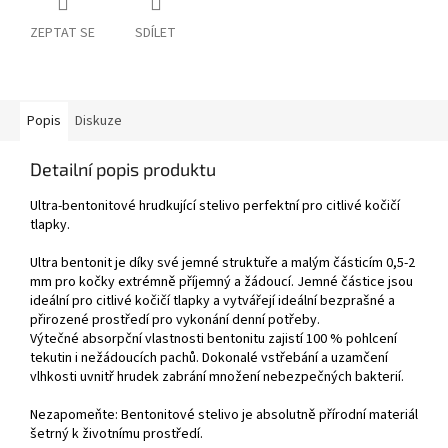
ZEPTAT SE
SDÍLET
Popis
Diskuze
Detailní popis produktu
Ultra-bentonitové hrudkující stelivo perfektní pro citlivé kočičí
tlapky.
Ultra bentonit je díky své jemné struktuře a malým částicím 0,5-2
mm pro kočky extrémně příjemný a žádoucí. Jemné částice jsou
ideální pro citlivé kočičí tlapky a vytvářejí ideální bezprašné a
přirozené prostředí pro vykonání denní potřeby.
Výtečné absorpční vlastnosti bentonitu zajistí 100 % pohlcení
tekutin i nežádoucích pachů. Dokonalé vstřebání a uzamčení
vlhkosti uvnitř hrudek zabrání množení nebezpečných bakterií.
Nezapomeňte: Bentonitové stelivo je absolutně přírodní materiál
šetrný k životnímu prostředí.