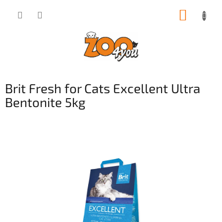
Přejít
NÁKUP
na
obsah
KOŠÍK
Brit Fresh for Cats Excellent Ultra
Bentonite 5kg