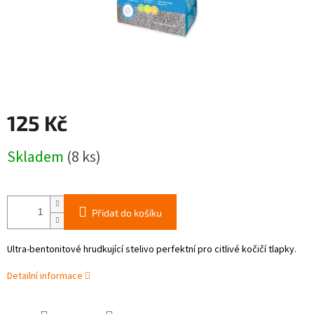
125 Kč
Měrná
Skladem
(8 ks)
cena:
Přidat do košíku
Ultra-bentonitové hrudkující stelivo perfektní pro citlivé kočičí tlapky.
Detailní informace