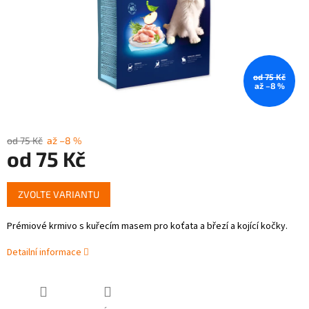
od 75 Kč
až –8 %
od 75 Kč
až –8 %
od
75 Kč
Měrná
ZVOLTE VARIANTU
cena:
Prémiové krmivo s kuřecím masem pro koťata a březí a kojící kočky.
Detailní informace