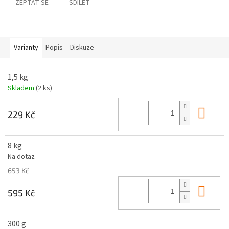
ZEPTAT SE
SDÍLET
Varianty
Popis
Diskuze
1,5 kg
Skladem
(2 ks)
Do 
229 Kč
8 kg
Na dotaz
653 Kč
Do 
595 Kč
300 g