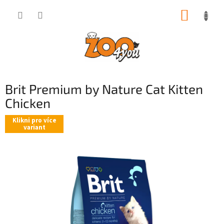
Přejít
NÁKUP
na
obsah
KOŠÍK
Brit Premium by Nature Cat Kitten
Chicken
Klikni pro více
variant